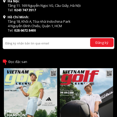
Hà Nội:
Tầng 11. 169 Nguyễn Ngọc Vũ, Cầu Giấy, Hà Nội
Tel:
0243 747 3517
Hồ Chí Minh:
Tầng 18, Khối A, Tòa nhà Indochina Park
4 Nguyễn Đình Chiểu, Quận 1, HCM
Tel:
028 6672 8400
Đăng ký
Đọc đặc san