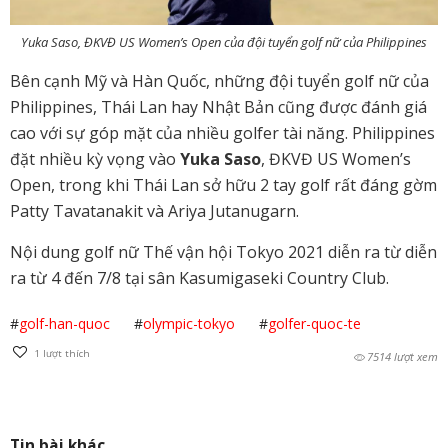
Yuka Saso, ĐKVĐ US Women’s Open của đội tuyển golf nữ của Philippines
Bên cạnh Mỹ và Hàn Quốc, những đội tuyển golf nữ của
Philippines, Thái Lan hay Nhật Bản cũng được đánh giá
cao với sự góp mặt của nhiều golfer tài năng. Philippines
đặt nhiều kỳ vọng vào
Yuka Saso
, ĐKVĐ US Women’s
Open, trong khi Thái Lan sở hữu 2 tay golf rất đáng gờm
Patty Tavatanakit và Ariya Jutanugarn.
Nội dung golf nữ Thế vận hội Tokyo 2021 diễn ra từ diễn
ra từ 4 đến 7/8 tại sân Kasumigaseki Country Club.
#
golf-han-quoc
#
olympic-tokyo
#
golfer-quoc-te
1
lượt thích
7514 lượt xem
Tin bài khác