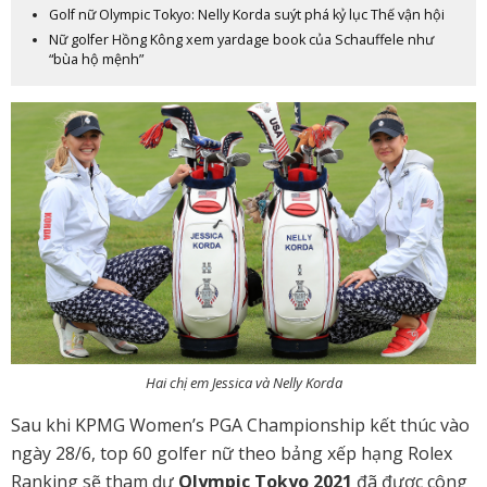
Golf nữ Olympic Tokyo: Nelly Korda suýt phá kỷ lục Thế vận hội
Nữ golfer Hồng Kông xem yardage book của Schauffele như
“bùa hộ mệnh”
Hai chị em Jessica và Nelly Korda
Sau khi KPMG Women’s PGA Championship kết thúc vào
ngày 28/6, top 60 golfer nữ theo bảng xếp hạng Rolex
Ranking sẽ tham dự
Olympic Tokyo 2021
đã được công