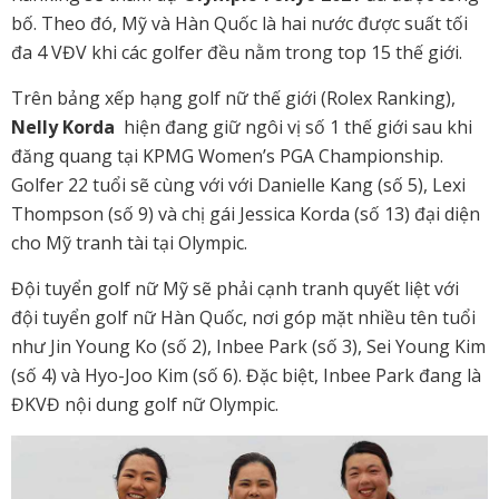
bố. Theo đó, Mỹ và Hàn Quốc là hai nước được suất tối
đa 4 VĐV khi các golfer đều nằm trong top 15 thế giới.
Trên bảng xếp hạng golf nữ thế giới (Rolex Ranking),
Nelly Korda
hiện đang giữ ngôi vị số 1 thế giới sau khi
đăng quang tại KPMG Women’s PGA Championship.
Golfer 22 tuổi sẽ cùng với với Danielle Kang (số 5), Lexi
Thompson (số 9) và chị gái Jessica Korda (số 13) đại diện
cho Mỹ tranh tài tại Olympic.
Đội tuyển golf nữ Mỹ sẽ phải cạnh tranh quyết liệt với
đội tuyển golf nữ Hàn Quốc, nơi góp mặt nhiều tên tuổi
như Jin Young Ko (số 2), Inbee Park (số 3), Sei Young Kim
(số 4) và Hyo-Joo Kim (số 6). Đặc biệt, Inbee Park đang là
ĐKVĐ nội dung golf nữ Olympic.