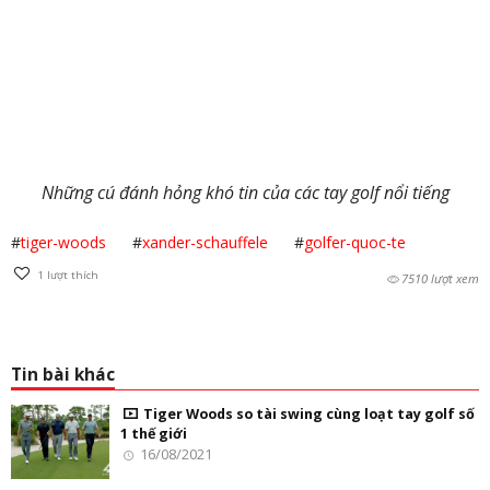
Những cú đánh hỏng khó tin của các tay golf nổi tiếng
#
tiger-woods
#
xander-schauffele
#
golfer-quoc-te
1
lượt thích
7510 lượt xem
Tin bài khác
Tiger Woods so tài swing cùng loạt tay golf số
1 thế giới
16/08/2021