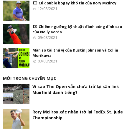
Cú double bogey khó tin của Rory McIlroy
12/08/2021
Chiêm ngưỡng kỹ thuật đánh bóng đỉnh cao
của Nelly Korda
09/08/2021
Màn so tài thú vị của Dustin Johnson và Collin
Morikawa
03/08/2021
MỚI TRONG CHUYÊN MỤC
Vì sao The Open vẫn chưa trở lại sân link
Muirfield danh tiếng?
Rory McIlroy xác nhận trở lại FedEx St. Jude
Championship