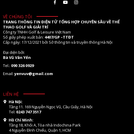
VỀ CHÚNG TÔI
TRANG THÔNG TIN ĐIỆN TỬ TỔNG HỢP CHUYÊN SÂU VỀ THỂ
THAO GOLF VÀ GIẢI TRÍ
Công ty TNHH Golf & Leisure Việt Nam
Số giấy phép xuất bản:
4407/GP –TTĐT
Cấp ngày: 17/12/2021 bởi Sở thông tin và truyền thông Hà Nội
Đại diện bởi:
Bà Vũ Vân Yến
Tel.:
090 326 0929
Email:
yenvuv@gmail.com
LIÊN HỆ
Hà Nội:
Tầng 11. 169 Nguyễn Ngọc Vũ, Cầu Giấy, Hà Nội
Tel:
0243 747 3517
Hồ Chí Minh:
Tầng 18, Khối A, Tòa nhà Indochina Park
4 Nguyễn Đình Chiểu, Quận 1, HCM