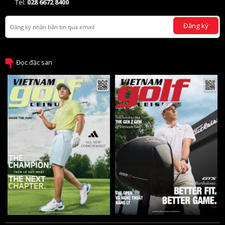
Tel:
028 6672 8400
Đăng ký
Đọc đặc san