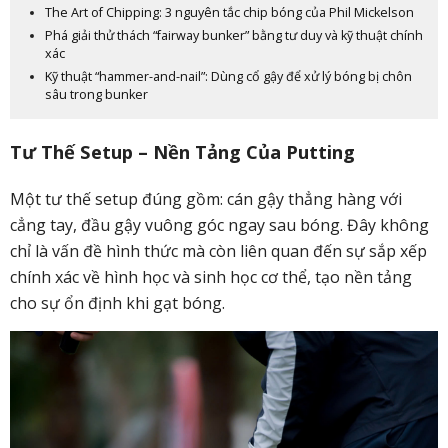
The Art of Chipping: 3 nguyên tắc chip bóng của Phil Mickelson
Phá giải thử thách “fairway bunker” bằng tư duy và kỹ thuật chính
xác
Kỹ thuật “hammer-and-nail”: Dùng cổ gậy để xử lý bóng bị chôn
sâu trong bunker
Tư Thế Setup – Nền Tảng Của Putting
Một tư thế setup đúng gồm: cán gậy thẳng hàng với
cẳng tay, đầu gậy vuông góc ngay sau bóng. Đây không
chỉ là vấn đề hình thức mà còn liên quan đến sự sắp xếp
chính xác về hình học và sinh học cơ thể, tạo nền tảng
cho sự ổn định khi gạt bóng.