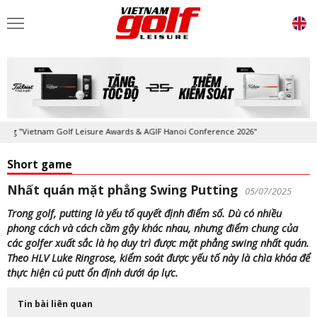
nam Golf Leisure Awards & AGIF Hanoi Conference 2026"
Kỷ niệm 20 nă
Short game
Nhất quán mặt phẳng Swing Putting
05/07/2025
Trong golf, putting là yếu tố quyết định điểm số. Dù có nhiều
phong cách và cách cầm gậy khác nhau, nhưng điểm chung của
các golfer xuất sắc là họ duy trì được mặt phẳng swing nhất quán.
Theo HLV Luke Ringrose, kiểm soát được yếu tố này là chìa khóa để
thực hiện cú putt ổn định dưới áp lực.
Tin bài liên quan