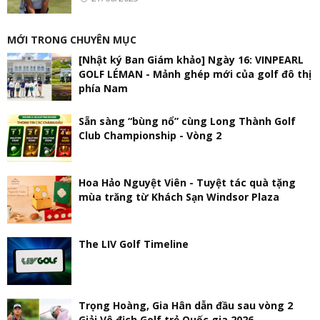
MỚI TRONG CHUYÊN MỤC
[Nhật ký Ban Giám khảo] Ngày 16: VINPEARL
GOLF LÉMAN - Mảnh ghép mới của golf đô thị
phía Nam
Sẵn sàng “bùng nổ” cùng Long Thành Golf
Club Championship - Vòng 2
Hoa Hảo Nguyệt Viên - Tuyệt tác quà tặng
mùa trăng từ Khách Sạn Windsor Plaza
The LIV Golf Timeline
Trọng Hoàng, Gia Hân dẫn đầu sau vòng 2
Giải Vô địch Golf trẻ Quốc gia 2026