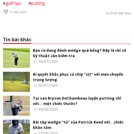
#
golf tips
#
putting
0
lượt thích
3129 lượt xem
Tin bài khác
Bạn có đang đánh wedge quá bổng? Đây là chỉ số
kỹ thuật cần kiểm tra
04/07/2025
Bí quyết khắc phục cú chip "sịt" với mẹo chuyển
trọng lượng
02/07/2025
Tại sao Bryson DeChambeau luyện putting chỉ
với... một chiếc thước?
30/06/2025
Bài tập wedge “tủ” của Patrick Reed với…chiếc
khăn tắm
27/06/2025