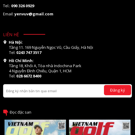
Tel.:
090 326 0929
Email:
yenvuv@gmail.com
LIÊN HỆ
Hà Nội:
Tầng 11. 169 Nguyễn Ngọc Vũ, Cầu Giấy, Hà Nội
Tel:
0243 747 3517
Hồ Chí Minh:
Tầng 18, Khối A, Tòa nhà Indochina Park
4 Nguyễn Đình Chiểu, Quận 1, HCM
Tel:
028 6672 8400
Đăng ký
Đọc đặc san