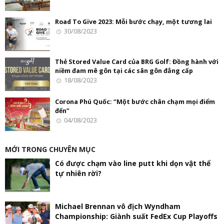
Road To Give 2023: Mỗi bước chạy, một tương lai
30/08/2023
Thẻ Stored Value Card của BRG Golf: Đồng hành với
niềm đam mê gôn tại các sân gôn đẳng cấp
18/08/2023
Corona Phú Quốc: “Một bước chân chạm mọi điểm
đến”
04/08/2023
MỚI TRONG CHUYÊN MỤC
Có được chạm vào line putt khi dọn vật thể
tự nhiên rời?
Michael Brennan vô địch Wyndham
Championship: Giành suất FedEx Cup Playoffs