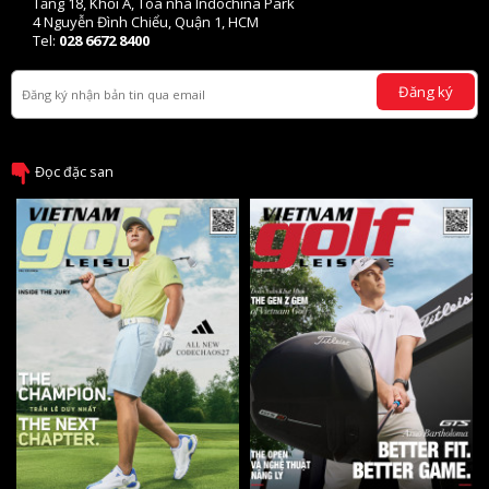
Tầng 18, Khối A, Tòa nhà Indochina Park
4 Nguyễn Đình Chiểu, Quận 1, HCM
Tel:
028 6672 8400
Đăng ký
Đọc đặc san