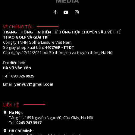
VỀ CHÚNG TÔI
TRANG THÔNG TIN ĐIỆN TỬ TỔNG HỢP CHUYÊN SÂU VỀ THỂ
THAO GOLF VÀ GIẢI TRÍ
Công ty TNHH Golf & Leisure Việt Nam
Số giấy phép xuất bản:
4407/GP –TTĐT
Cấp ngày: 17/12/2021 bởi Sở thông tin và truyền thông Hà Nội
Đại diện bởi:
Bà Vũ Vân Yến
Tel.:
090 326 0929
Email:
yenvuv@gmail.com
LIÊN HỆ
Hà Nội:
Tầng 11. 169 Nguyễn Ngọc Vũ, Cầu Giấy, Hà Nội
Tel:
0243 747 3517
Hồ Chí Minh: