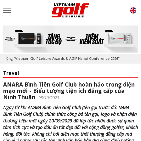
g "Vietnam Golf Leisure Awards & AGIF Hanoi Conference 2026"
Kỷ niệ
Travel
ANARA Bình Tiên Golf Club hoàn hảo trong diện
mạo mới - Biểu tượng tiện ích đẳng cấp của
Ninh Thuận
05/10/2023
Ngay từ khi ANARA Bình Tiên Golf Club (tên gọi trước đó: NARA
Bình Tiên Golf Club) chính thức công bố tên gọi, logo và nhận diện
thương hiệu mới ngày 20/09/2023 đã lập tức nhận được sự quan
tâm tích cực và tạo dấu ấn tốt đẹp đối với cộng đồng golfer, khách
hàng, đối tác, không chỉ bởi diện mạo thời thượng đẳng cấp mà
còn vì ý nghĩa sâu sắc tôn vinh văn hóa bản địa cùng định hướng