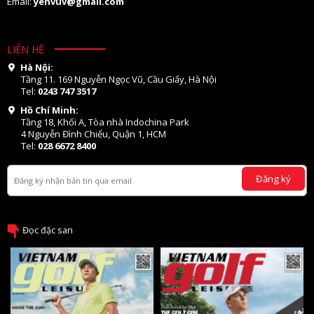
Email:
yenvuv@gmail.com
LIÊN HỆ
Hà Nội:
Tầng 11. 169 Nguyễn Ngọc Vũ, Cầu Giấy, Hà Nội
Tel:
0243 747 3517
Hồ Chí Minh:
Tầng 18, Khối A, Tòa nhà Indochina Park
4 Nguyễn Đình Chiểu, Quận 1, HCM
Tel:
028 6672 8400
Đăng ký
Đọc đặc san