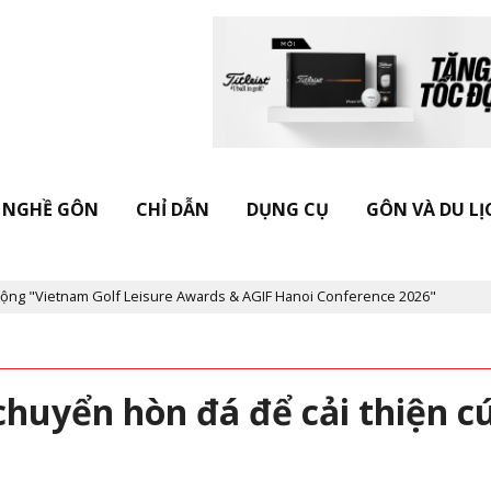
NGHỀ GÔN
CHỈ DẪN
DỤNG CỤ
GÔN VÀ DU LỊ
etnam Golf Leisure Awards & AGIF Hanoi Conference 2026"
Kỷ ni
chuyển hòn đá để cải thiện c