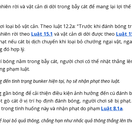
nhiên rời và vật cản di dời trong bẫy cát để mang lại lợi thế
ơi loại bỏ vật cản. Theo luật 12.2a: “Trước khi đánh bóng t
nhiên rời theo
Luật 15.1
và vật cản di dời được theo
Luật 1
ạt nếu cát bị dịch chuyển khi loại bỏ chướng ngại vật, nga
g đó hợp lý.
rí bóng nằm trong bẫy cát, người chơi có thể nhặt thẳng lê
ng phạm luật.
đến tình trạng bunker hiện tại, họ sẽ nhận phạt theo luật.
g gần bóng để cải thiện điều kiện ảnh hưởng đến cú đánh 
 gò cát ở vị trí họ định đánh bóng, người chơi sẽ bị phạt.
lý trong tình huống này và nhận phạt do phạm
Luật 8.1a
.
 loại bỏ quả thông, chẳng hạn như nhấc quả thông thẳng lên tha