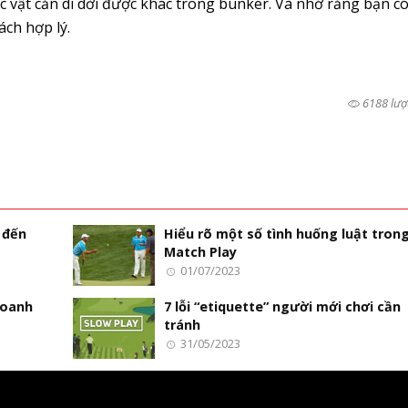
ác vật cản di dời được khác trong bunker. Và nhớ rằng bạn c
ch hợp lý.
6188 lượ
 đến
Hiểu rõ một số tình huống luật tron
Match Play
01/07/2023
doanh
7 lỗi “etiquette” người mới chơi cần
tránh
31/05/2023