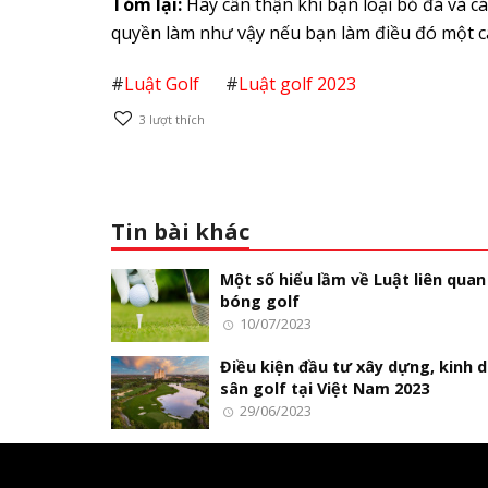
Tóm lại:
Hãy cẩn thận khi bạn loại bỏ đá và c
quyền làm như vậy nếu bạn làm điều đó một cá
#
Luật Golf
#
Luật golf 2023
3
lượt thích
Tin bài khác
Một số hiểu lầm về Luật liên quan
bóng golf
10/07/2023
Điều kiện đầu tư xây dựng, kinh 
sân golf tại Việt Nam 2023
29/06/2023