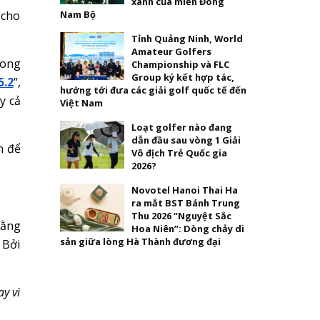
xanh của miền Đông
 cho
Nam Bộ
Tỉnh Quảng Ninh, World
Amateur Golfers
rong
Championship và FLC
Group ký kết hợp tác,
5.2
”,
hướng tới đưa các giải golf quốc tế đến
y cả
Việt Nam
Loạt golfer nào đang
dẫn đầu sau vòng 1 Giải
n để
Vô địch Trẻ Quốc gia
2026?
Novotel Hanoi Thai Ha
ra mắt BST Bánh Trung
Thu 2026 “Nguyệt Sắc
bằng
Hoa Niên”: Dòng chảy di
sản giữa lòng Hà Thành đương đại
 Bởi
y vì