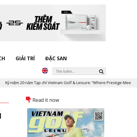
CH
GIẢI TRÍ
ĐẶC SAN
ệm 20 năm Tạp chí Vietnam Golf & Leisure: “Where Prestige Meets Legacy”
Read it now
ú