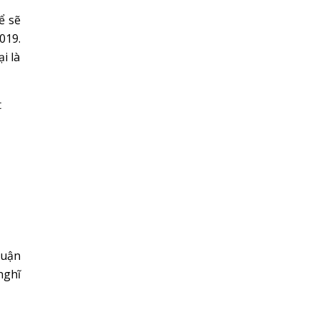
ể sẽ
019.
i là
t
luận
nghĩ