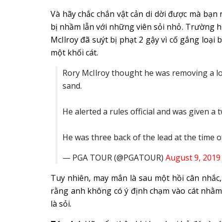
Và hãy chắc chắn vật cản di dời được mà bạn
bị nhầm lẫn với những viên sỏi nhỏ. Trường hợ
McIlroy đã suýt bị phạt 2 gậy vì cố gắng loại 
một khối cát.
Rory McIlroy thought he was removing a lo
sand.
He alerted a rules official and was given a 
He was three back of the lead at the time o
— PGA TOUR (@PGATOUR)
August 9, 2019
Tuy nhiên, may mắn là sau một hồi cân nhắc, 
rằng anh không có ý định chạm vào cát nhằm c
là sỏi.