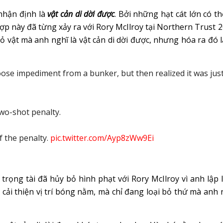
 nhận định là
vật cản di dời được
. Bởi những hạt cát lớn có th
p này đã từng xảy ra với Rory McIlroy tại Northern Trust 2
bỏ vật mà anh nghĩ là vật cản di dời được, nhưng hóa ra đó lạ
ose impediment from a bunker, but then realized it was jus
two-shot penalty.
f the penalty.
pic.twitter.com/Ayp8zWw9Ei
trọng tài đã hủy bỏ hình phạt với Rory McIlroy vì anh lập 
ải thiện vị trí bóng nằm, mà chỉ đang loại bỏ thứ mà anh 