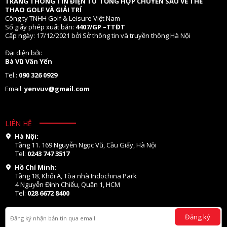
TRANG THÔNG TIN ĐIỆN TỬ TỔNG HỢP CHUYÊN SÂU VỀ THỂ
THAO GOLF VÀ GIẢI TRÍ
Công ty TNHH Golf & Leisure Việt Nam
Số giấy phép xuất bản:
4407/GP –TTĐT
Cấp ngày: 17/12/2021 bởi Sở thông tin và truyền thông Hà Nội
Đại diện bởi:
Bà Vũ Vân Yến
Tel.:
090 326 0929
Email:
yenvuv@gmail.com
LIÊN HỆ
Hà Nội:
Tầng 11. 169 Nguyễn Ngọc Vũ, Cầu Giấy, Hà Nội
Tel:
0243 747 3517
Hồ Chí Minh:
Tầng 18, Khối A, Tòa nhà Indochina Park
4 Nguyễn Đình Chiểu, Quận 1, HCM
Tel:
028 6672 8400
Đăng ký