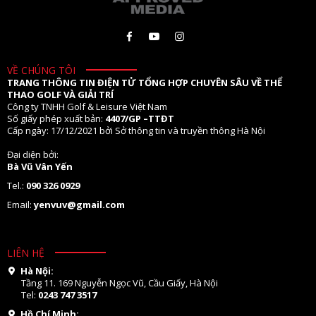
VỀ CHÚNG TÔI
TRANG THÔNG TIN ĐIỆN TỬ TỔNG HỢP CHUYÊN SÂU VỀ THỂ
THAO GOLF VÀ GIẢI TRÍ
Công ty TNHH Golf & Leisure Việt Nam
Số giấy phép xuất bản:
4407/GP –TTĐT
Cấp ngày: 17/12/2021 bởi Sở thông tin và truyền thông Hà Nội
Đại diện bởi:
Bà Vũ Vân Yến
Tel.:
090 326 0929
Email:
yenvuv@gmail.com
LIÊN HỆ
Hà Nội:
Tầng 11. 169 Nguyễn Ngọc Vũ, Cầu Giấy, Hà Nội
Tel:
0243 747 3517
Hồ Chí Minh: