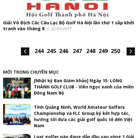
Giải Vô Địch Các Câu Lạc Bộ Golf Hà Nội lần thứ 1 sắp khởi
tranh vào tháng 8
22/07/2017
244
245
246
247
248
249
250
....
....
MỚI TRONG CHUYÊN MỤC
[Nhật ký Ban Giám khảo] Ngày 15: LONG
THÀNH GOLF CLUB - Viên ngọc xanh của miền
Đông Nam Bộ
Tỉnh Quảng Ninh, World Amateur Golfers
Championship và FLC Group ký kết hợp tác,
hướng tới đưa các giải golf quốc tế đến Việt
Nam
Loạt golfer nào đang dẫn đầu sau vòng 1 Giải