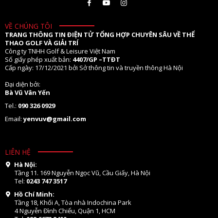
VỀ CHÚNG TÔI
TRANG THÔNG TIN ĐIỆN TỬ TỔNG HỢP CHUYÊN SÂU VỀ THỂ
THAO GOLF VÀ GIẢI TRÍ
Công ty TNHH Golf & Leisure Việt Nam
Số giấy phép xuất bản:
4407/GP –TTĐT
Cấp ngày: 17/12/2021 bởi Sở thông tin và truyền thông Hà Nội
Đại diện bởi:
Bà Vũ Vân Yến
Tel.:
090 326 0929
Email:
yenvuv@gmail.com
LIÊN HỆ
Hà Nội:
Tầng 11. 169 Nguyễn Ngọc Vũ, Cầu Giấy, Hà Nội
Tel:
0243 747 3517
Hồ Chí Minh:
Tầng 18, Khối A, Tòa nhà Indochina Park
4 Nguyễn Đình Chiểu, Quận 1, HCM