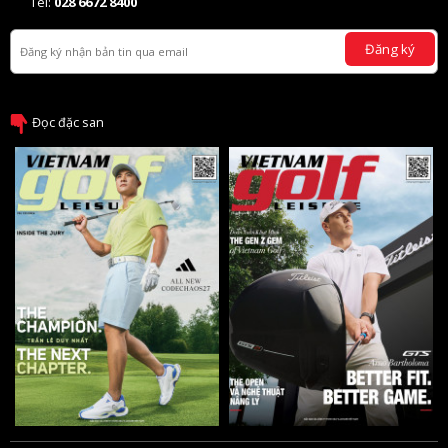
Tel:
028 6672 8400
Đăng ký
Đọc đặc san