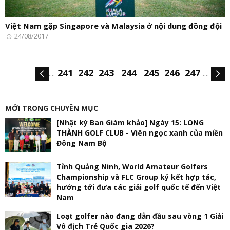
Việt Nam gặp Singapore và Malaysia ở nội dung đồng đội
24/08/2017
241
242
243
244
245
246
247
....
....
MỚI TRONG CHUYÊN MỤC
[Nhật ký Ban Giám khảo] Ngày 15: LONG
THÀNH GOLF CLUB - Viên ngọc xanh của miền
Đông Nam Bộ
Tỉnh Quảng Ninh, World Amateur Golfers
Championship và FLC Group ký kết hợp tác,
hướng tới đưa các giải golf quốc tế đến Việt
Nam
Loạt golfer nào đang dẫn đầu sau vòng 1 Giải
Vô địch Trẻ Quốc gia 2026?