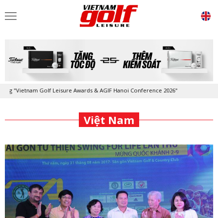
nam Golf Leisure Awards & AGIF Hanoi Conference 2026"
Kỷ niệm 20 nă
-
Việt Nam