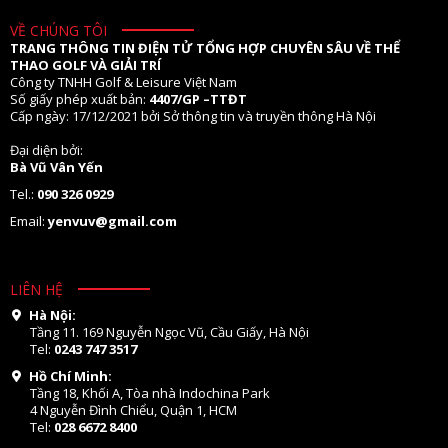
VỀ CHÚNG TÔI
TRANG THÔNG TIN ĐIỆN TỬ TỔNG HỢP CHUYÊN SÂU VỀ THỂ
THAO GOLF VÀ GIẢI TRÍ
Công ty TNHH Golf & Leisure Việt Nam
Số giấy phép xuất bản:
4407/GP –TTĐT
Cấp ngày: 17/12/2021 bởi Sở thông tin và truyền thông Hà Nội
Đại diện bởi:
Bà Vũ Vân Yến
Tel.:
090 326 0929
Email:
yenvuv@gmail.com
LIÊN HỆ
Hà Nội:
Tầng 11. 169 Nguyễn Ngọc Vũ, Cầu Giấy, Hà Nội
Tel:
0243 747 3517
Hồ Chí Minh:
Tầng 18, Khối A, Tòa nhà Indochina Park
4 Nguyễn Đình Chiểu, Quận 1, HCM
Tel:
028 6672 8400