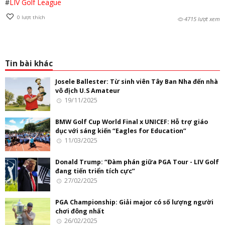
#
LIV Golf League
0
lượt thích
4715 lượt xem
Tin bài khác
Josele Ballester: Từ sinh viên Tây Ban Nha đến nhà
vô địch U.S Amateur
19/11/2025
BMW Golf Cup World Final x UNICEF: Hỗ trợ giáo
dục với sáng kiến “Eagles for Education”
11/03/2025
Donald Trump: “Đàm phán giữa PGA Tour - LIV Golf
đang tiến triển tích cực”
27/02/2025
PGA Championship: Giải major có số lượng người
chơi đông nhất
26/02/2025