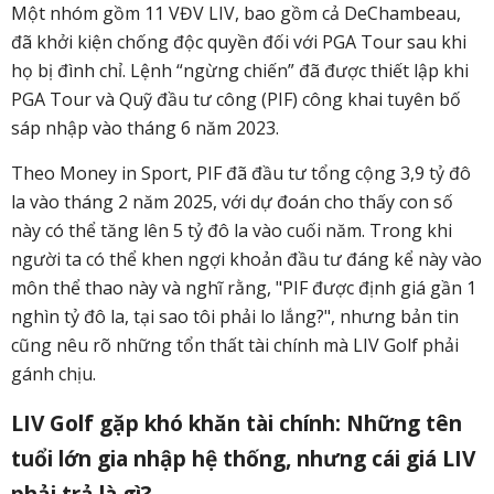
Một nhóm gồm 11 VĐV LIV, bao gồm cả DeChambeau,
đã khởi kiện chống độc quyền đối với PGA Tour sau khi
họ bị đình chỉ. Lệnh “ngừng chiến” đã được thiết lập khi
PGA Tour và Quỹ đầu tư công (PIF) công khai tuyên bố
sáp nhập vào tháng 6 năm 2023.
Theo Money in Sport, PIF đã đầu tư tổng cộng 3,9 tỷ đô
la vào tháng 2 năm 2025, với dự đoán cho thấy con số
này có thể tăng lên 5 tỷ đô la vào cuối năm. Trong khi
người ta có thể khen ngợi khoản đầu tư đáng kể này vào
môn thể thao này và nghĩ rằng, "PIF được định giá gần 1
nghìn tỷ đô la, tại sao tôi phải lo lắng?", nhưng bản tin
cũng nêu rõ những tổn thất tài chính mà LIV Golf phải
gánh chịu.
LIV Golf gặp khó khăn tài chính: Những tên
tuổi lớn gia nhập hệ thống, nhưng cái giá LIV
phải trả là gì?