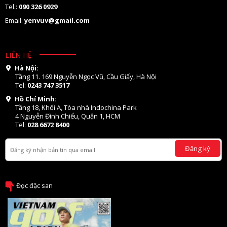
Tel.:
090 326 0929
Email:
yenvuv@gmail.com
LIÊN HỆ
Hà Nội:
Tầng 11. 169 Nguyễn Ngọc Vũ, Cầu Giấy, Hà Nội
Tel:
0243 747 3517
Hồ Chí Minh:
Tầng 18, Khối A, Tòa nhà Indochina Park
4 Nguyễn Đình Chiểu, Quận 1, HCM
Tel:
028 6672 8400
Đăng ký
Đọc đặc san