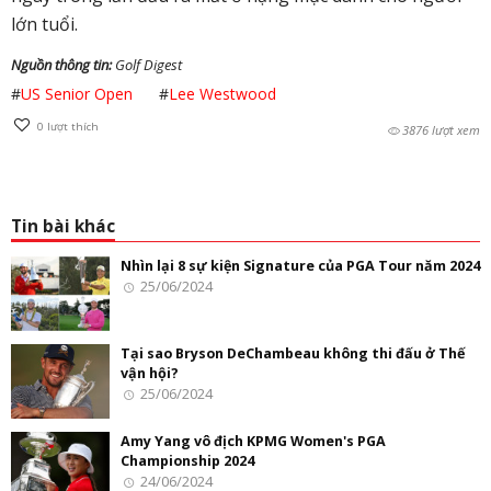
lớn tuổi.
Nguồn thông tin:
Golf Digest
#
US Senior Open
#
Lee Westwood
0
lượt thích
3876 lượt xem
Tin bài khác
Nhìn lại 8 sự kiện Signature của PGA Tour năm 2024
25/06/2024
Tại sao Bryson DeChambeau không thi đấu ở Thế
vận hội?
25/06/2024
Amy Yang vô địch KPMG Women's PGA
Championship 2024
24/06/2024