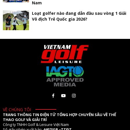
Nam
Loạt golfer nào đang dẫn đầu sau vòng 1 Giải
Vô địch Trẻ Quốc gia 2026?
VỀ CHÚNG TÔI
TRANG THÔNG TIN ĐIỆN TỬ TỔNG HỢP CHUYÊN SÂU VỀ THỂ
THAO GOLF VÀ GIẢI TRÍ
Công ty TNHH Golf & Leisure Việt Nam
Số giấy phép xuất bản:
4407/GP –TTĐT