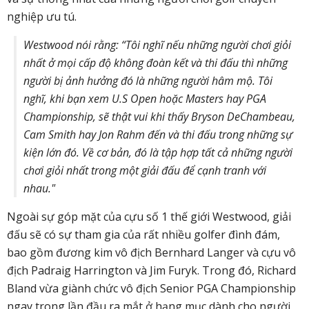
nghiệp ưu tú.
Westwood nói rằng: “Tôi nghĩ nếu những người chơi giỏi
nhất ở mọi cấp độ không đoàn kết và thi đấu thì những
người bị ảnh hưởng đó là những người hâm mộ. Tôi
nghĩ, khi bạn xem U.S Open hoặc Masters hay PGA
Championship, sẽ thật vui khi thấy Bryson DeChambeau,
Cam Smith hay Jon Rahm đến và thi đấu trong những sự
kiện lớn đó. Về cơ bản, đó là tập hợp tất cả những người
chơi giỏi nhất trong một giải đấu để cạnh tranh với
nhau."
Ngoài sự góp mặt của cựu số 1 thế giới Westwood, giải
đấu sẽ có sự tham gia của rất nhiều golfer đình đám,
bao gồm đương kim vô địch Bernhard Langer và cựu vô
địch Padraig Harrington và Jim Furyk. Trong đó, Richard
Bland vừa giành chức vô địch Senior PGA Championship
ngay trong lần đầu ra mắt ở hạng mục dành cho người