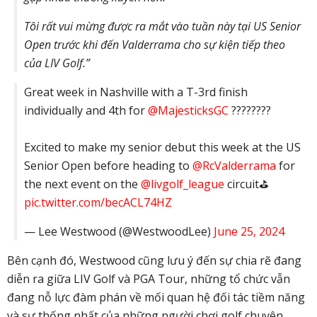
Tôi rất vui mừng được ra mắt vào tuần này tại US Senior
Open trước khi đến Valderrama cho sự kiện tiếp theo
của LIV Golf.”
Great week in Nashville with a T-3rd finish
individually and 4th for
@MajesticksGC
????????
Excited to make my senior debut this week at the US
Senior Open before heading to
@RcValderrama
for
the next event on the
@livgolf_league
circuit⛳️
pic.twitter.com/becACL74HZ
— Lee Westwood (@WestwoodLee)
June 25, 2024
Bên cạnh đó, Westwood cũng lưu ý đến sự chia rẽ đang
diễn ra giữa LIV Golf và PGA Tour, những tổ chức vẫn
đang nỗ lực đàm phán về mối quan hệ đối tác tiềm năng
và sự thống nhất của những người chơi golf chuyên