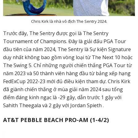
Chris Kirk là nhà vô địch The Sentry 2024.
Trước đây, The Sentry được gọi là The Sentry
Tournament of Champions. Đây là giải đấu PGA Tour
đầu tiên của năm 2024, The Sentry là Sự kiện Signature
duy nhất không bao gồm vòng loại từ The Next 10 hoặc
The Swing 5. Chỉ những người chiến thắng PGA Tour từ
năm 2023 và 50 thành viên hàng đầu từ bảng xếp hạng
FedExCup 2022-23 mới đủ điều kiện tham dự. Chris Kirk
đã giành chiến thắng ở mùa giải năm 2024 sau tổng
điểm đáng kinh ngạc là -29 gậy, dẫn trước 1 gậy với
Sahith Theegala và 2 gậy với Jordan Spieth .
AT&T PEBBLE BEACH PRO-AM (1-4/2)