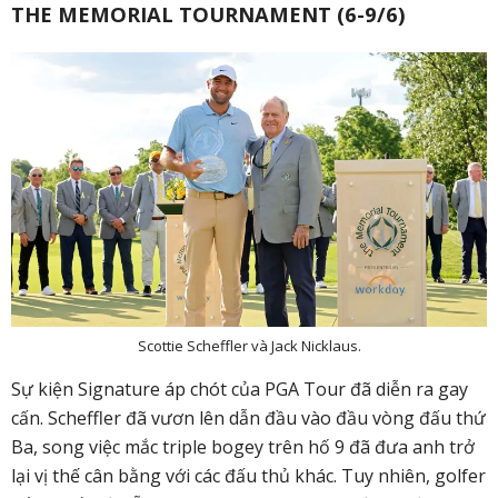
THE MEMORIAL TOURNAMENT (6-9/6)
Scottie Scheffler và Jack Nicklaus.
Sự kiện Signature áp chót của PGA Tour đã diễn ra gay
cấn. Scheffler đã vươn lên dẫn đầu vào đầu vòng đấu thứ
Ba, song việc mắc triple bogey trên hố 9 đã đưa anh trở
lại vị thế cân bằng với các đấu thủ khác. Tuy nhiên, golfer