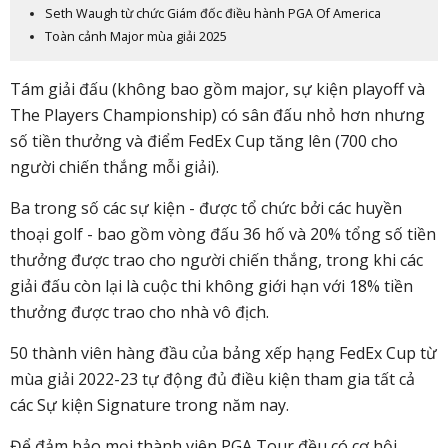
Seth Waugh từ chức Giám đốc điều hành PGA Of America
Toàn cảnh Major mùa giải 2025
Tám giải đấu (không bao gồm major, sự kiện playoff và
The Players Championship) có sân đấu nhỏ hơn nhưng
số tiền thưởng và điểm FedEx Cup tăng lên (700 cho
người chiến thắng mỗi giải).
Ba trong số các sự kiện - được tổ chức bởi các huyền
thoại golf - bao gồm vòng đấu 36 hố và 20% tổng số tiền
thưởng được trao cho người chiến thắng, trong khi các
giải đấu còn lại là cuộc thi không giới hạn với 18% tiền
thưởng được trao cho nhà vô địch.
50 thành viên hàng đầu của bảng xếp hạng FedEx Cup từ
mùa giải 2022-23 tự động đủ điều kiện tham gia tất cả
các Sự kiện Signature trong năm nay.
Để đảm bảo mọi thành viên PGA Tour đều có cơ hội