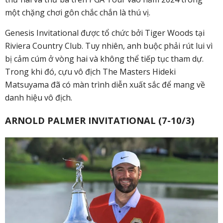
một chặng chơi gôn chắc chắn là thú vị.
Genesis Invitational được tổ chức bởi Tiger Woods tại
Riviera Country Club. Tuy nhiên, anh buộc phải rút lui vì
bị cảm cúm ở vòng hai và không thể tiếp tục tham dự.
Trong khi đó, cựu vô địch The Masters Hideki
Matsuyama đã có màn trình diễn xuất sắc để mang về
danh hiệu vô địch.
ARNOLD PALMER INVITATIONAL (7-10/3)