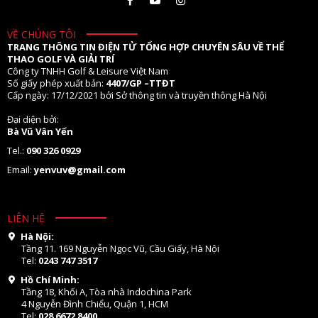
VỀ CHÚNG TÔI
TRANG THÔNG TIN ĐIỆN TỬ TỔNG HỢP CHUYÊN SÂU VỀ THỂ
THAO GOLF VÀ GIẢI TRÍ
Công ty TNHH Golf & Leisure Việt Nam
Số giấy phép xuất bản:
4407/GP –TTĐT
Cấp ngày: 17/12/2021 bởi Sở thông tin và truyền thông Hà Nội
Đại diện bởi:
Bà Vũ Vân Yến
Tel.:
090 326 0929
Email:
yenvuv@gmail.com
LIÊN HỆ
Hà Nội:
Tầng 11. 169 Nguyễn Ngọc Vũ, Cầu Giấy, Hà Nội
Tel:
0243 747 3517
Hồ Chí Minh:
Tầng 18, Khối A, Tòa nhà Indochina Park
4 Nguyễn Đình Chiểu, Quận 1, HCM
Tel:
028 6672 8400