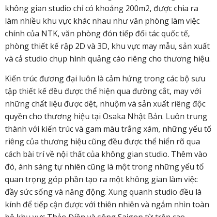
không gian studio chỉ có khoảng 200m2, được chia ra
làm nhiều khu vực khác nhau như văn phòng làm việc
chính của NTK, văn phòng đón tiếp đối tác quốc tế,
phòng thiết kế rập 2D và 3D, khu vực may mẫu, sản xuất
và cả studio chụp hình quảng cáo riêng cho thương hiệu.
Kiến trúc đương đại luôn là cảm hứng trong các bộ sưu
tập thiết kế đều được thể hiện qua đường cắt, may với
những chất liệu được dệt, nhuộm và sản xuất riêng độc
quyền cho thương hiệu tại Osaka Nhật Bản. Luôn trung
thành với kiến trúc và gam màu trắng xám, những yếu tố
riêng của thương hiệu cũng đều được thể hiển rõ qua
cách bài trí về nội thất của không gian studio. Thêm vào
đó, ánh sáng tự nhiên cũng là một trong những yếu tố
quan trọng góp phần tạo ra một không gian làm việc
đầy sức sống và năng động. Xung quanh studio đều là
kính để tiếp cận được với thiên nhiên và ngắm nhìn toàn
bộ khu vực Thảo Điền và sông Saigon từ trên cao.