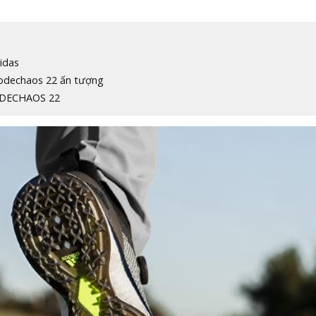
idas
 Codechaos 22 ấn tượng
CODECHAOS 22