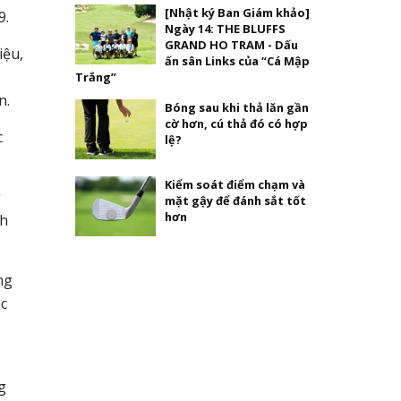
[Nhật ký Ban Giám khảo]
9.
Ngày 14: THE BLUFFS
GRAND HO TRAM - Dấu
iệu,
ấn sân Links của “Cá Mập
U
Trắng”
n.
Bóng sau khi thả lăn gần
cờ hơn, cú thả đó có hợp
c
lệ?
Kiểm soát điểm chạm và
g
mặt gậy để đánh sắt tốt
hơn
nh
ng
ác
g