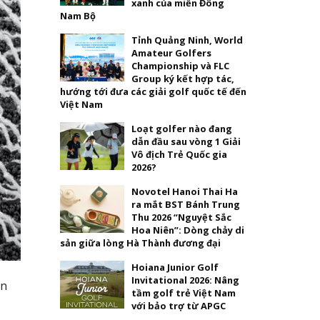
xanh của miền Đông
Nam Bộ
Tỉnh Quảng Ninh, World
Amateur Golfers
Championship và FLC
Group ký kết hợp tác,
hướng tới đưa các giải golf quốc tế đến
Việt Nam
Loạt golfer nào đang
dẫn đầu sau vòng 1 Giải
Vô địch Trẻ Quốc gia
2026?
Novotel Hanoi Thai Ha
ra mắt BST Bánh Trung
Thu 2026 “Nguyệt Sắc
Hoa Niên”: Dòng chảy di
sản giữa lòng Hà Thành đương đại
Hoiana Junior Golf
Invitational 2026: Nâng
an
tầm golf trẻ Việt Nam
với bảo trợ từ APGC