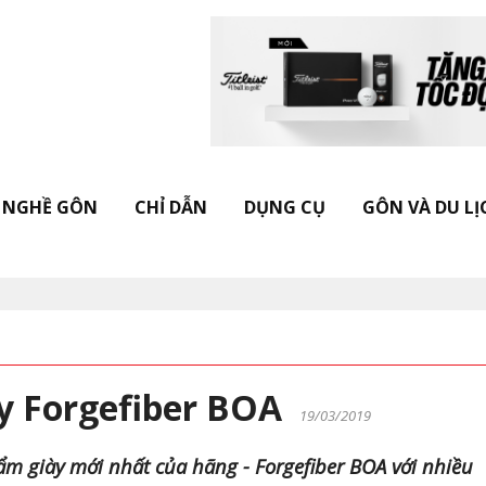
NGHỀ GÔN
CHỈ DẪN
DỤNG CỤ
GÔN VÀ DU LỊ
ày Forgefiber BOA
19/03/2019
ẩm giày mới nhất của hãng - Forgefiber BOA với nhiều