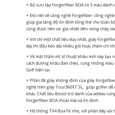
+ Bộ sưu tập Forgerfiber BOA có 3 màu dành 
+ Đôi nét về công nghệ Forgefiber: công nghệ 
giúp gia tăng độ ổn định tổng thể cho toàn bộ
cũng được nén và gia nhiệt đến nóng chảy vào
+ Với chỉ một chất liệu duy nhất, giày Forgefi
dịp thi đấu kéo dài nhiều giờ hoặc thậm chí nh
+ Về mặt thẩm mĩ, kĩ thuật khâu mới này tạo 
cách đường khâu đan chéo, cùng những màu sắ
Golf hiện tại.
+ Phần đế giày không đinh của giày Forgefibe
nghệ trên giày Tour360XT SL, giúp golfer dễ 
khác. Chất liệu Boost trứ danh của adidas cù
Forgerfiber BOA thoải mái và ổn định.
+ Hệ thống TX4 Boa Fit nhẹ, với phần dây vải 