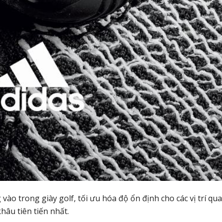
ào trong giày golf, tối ưu hóa độ ổn định cho các vị trí qu
hâu tiên tiến nhất.