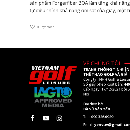
sản phẩm Forgerfiber BOA làm tăng khả năng đ
tự điều chỉnh khả năng ôm sát của giày, một
0
lượt thích
VỀ CHÚNG TÔI
TRANG THÔNG TIN ĐIỆN
THỂ THAO GOLF VÀ GIẢI 
Công ty TNHH Golf & Leisu
Số giấy phép xuất bản:
44
Cấp ngày: 17/12/2021 bởi S
Nội
Đại diện bởi:
Bà Vũ Vân Yến
Tel.:
090 326 0929
Email:
yenvuv@gmail.co