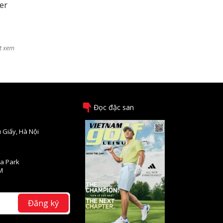
er
t xem
Đọc đặc san
 Giấy, Hà Nội
na Park
M
Đăng ký