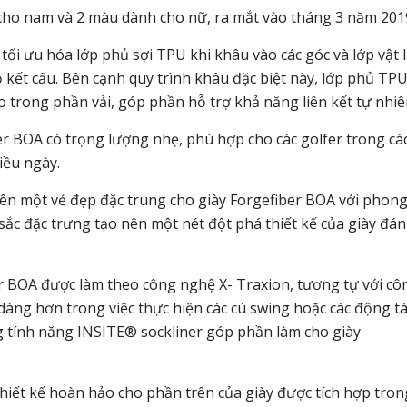
cho nam và 2 màu dành cho nữ, ra mắt vào tháng 3 năm 201
tối ưu hóa lớp phủ sợi TPU khi khâu vào các góc và lớp vật l
 kết cấu. Bên cạnh quy trình khâu đặc biệt này, lớp phủ TP
 trong phần vải, góp phần hỗ trợ khả năng liên kết tự nhiê
ber BOA có trọng lượng nhẹ, phù hợp cho các golfer trong cá
iều ngày.
nên một vẻ đẹp đặc trung cho giày Forgefiber BOA với phon
c đặc trưng tạo nên một nét đột phá thiết kế của giày đá
r BOA được làm theo công nghệ X- Traxion, tương tự với cô
dàng hơn trong việc thực hiện các cú swing hoặc các động t
ng tính năng INSITE® sockliner góp phần làm cho giày
thiết kế hoàn hảo cho phần trên của giày được tích hợp tron