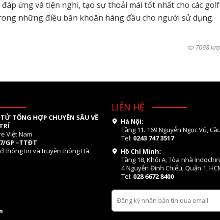
áp ứng và tiện nghi, tạo sự thoải mái tốt nhất cho các golf
 trong những điều băn khoăn hàng đầu cho người sử dụng.
7098 lượ
LIÊN HỆ
 TỬ TỔNG HỢP CHUYÊN SÂU VỀ
Hà Nội:
TRÍ
Tầng 11. 169 Nguyễn Ngọc Vũ, Cầu
re Việt Nam
Tel:
0243 747 3517
07/GP –TTĐT
ở thông tin và truyền thông Hà
Hồ Chí Minh:
Tầng 18, Khối A, Tòa nhà Indochi
4 Nguyễn Đình Chiểu, Quận 1, HC
Tel:
028 6672 8400
m