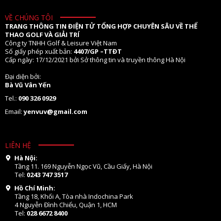
VỀ CHÚNG TÔI
TRANG THÔNG TIN ĐIỆN TỬ TỔNG HỢP CHUYÊN SÂU VỀ THỂ
THAO GOLF VÀ GIẢI TRÍ
Công ty TNHH Golf & Leisure Việt Nam
Số giấy phép xuất bản:
4407/GP –TTĐT
Cấp ngày: 17/12/2021 bởi Sở thông tin và truyền thông Hà Nội
Đại diện bởi:
Bà Vũ Vân Yến
Tel.:
090 326 0929
Email:
yenvuv@gmail.com
LIÊN HỆ
Hà Nội:
Tầng 11. 169 Nguyễn Ngọc Vũ, Cầu Giấy, Hà Nội
Tel:
0243 747 3517
Hồ Chí Minh:
Tầng 18, Khối A, Tòa nhà Indochina Park
4 Nguyễn Đình Chiểu, Quận 1, HCM
Tel:
028 6672 8400