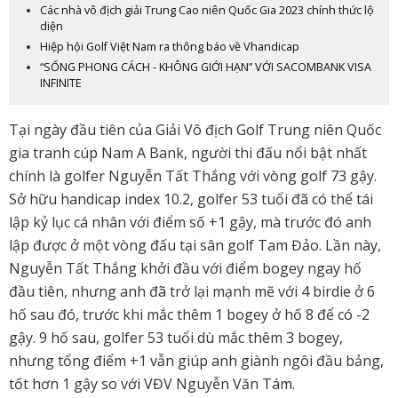
Các nhà vô địch giải Trung Cao niên Quốc Gia 2023 chính thức lộ
diện
Hiệp hội Golf Việt Nam ra thông báo về Vhandicap
“SỐNG PHONG CÁCH - KHÔNG GIỚI HẠN” VỚI SACOMBANK VISA
INFINITE
Tại ngày đầu tiên của Giải Vô địch Golf Trung niên Quốc
gia tranh cúp Nam A Bank, người thi đấu nổi bật nhất
chính là golfer Nguyễn Tất Thắng với vòng golf 73 gậy.
Sở hữu handicap index 10.2, golfer 53 tuổi đã có thể tái
lập kỷ lục cá nhân với điểm số +1 gậy, mà trước đó anh
lập được ở một vòng đấu tại sân golf Tam Đảo. Lần này,
Nguyễn Tất Thắng khởi đầu với điểm bogey ngay hố
đầu tiên, nhưng anh đã trở lại mạnh mẽ với 4 birdie ở 6
hố sau đó, trước khi mắc thêm 1 bogey ở hố 8 để có -2
gậy. 9 hố sau, golfer 53 tuổi dù mắc thêm 3 bogey,
nhưng tổng điểm +1 vẫn giúp anh giành ngôi đầu bảng,
tốt hơn 1 gậy so với VĐV Nguyễn Văn Tám.