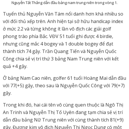
Nguyễn Tất Thắng dẫn đầu bảng nam trung niên trong vòng 1.
Tuyển thủ Nguyễn Văn Tám nổi danh hơn khá nhiều so
với đối thủ xếp trên. Anh hiện tại sở hữu handicap index
ở mức 2.2 và từng không ít lần vô địch các giải golf
phong trào phía Bắc. VĐV 51 tuổi ghi được 4 birdie,
nhưng cũng mắc 4 bogey và 1 double bogey để đạt
thành tích 74 gậy. Trần Quang Tiến và Nguyễn Quốc
Công chia sẻ vị trí thứ 3 bảng Nam Trung niên với kết
quả +4 gậy.
Ở bảng Nam Cao niên, golfer 61 tuổi Hoàng Mai dẫn đầu
với 77(+5) gậy, theo sau là Nguyễn Quốc Công với 79(+7)
gậy.
Trong khi đó, hai cái tên vô cùng quen thuộc là Ngô Thị
An Trinh và Nguyễn Thị Tố Uyên đang tạm chia sẻ vị trí
dẫn đầu bảng Nữ Trung niên với cùng thành tích 81(+9)
gậy. Đương kim vô địch Nguyễn Thị Ngọc Dung có một