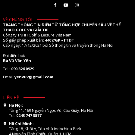
VỀ CHÚNG TÔI
TRANG THÔNG TIN ĐIỆN TỬ TỔNG HỢP CHUYÊN SÂU VỀ THỂ
THAO GOLF VÀ GIẢI TRÍ
Công ty TNHH Golf & Leisure Việt Nam
Số giấy phép xuất bản:
4407/GP –TTĐT
Cấp ngày: 17/12/2021 bởi Sở thông tin và truyền thông Hà Nội
Đại diện bởi:
Bà Vũ Vân Yến
Tel.:
090 326 0929
Email:
yenvuv@gmail.com
LIÊN HỆ
Hà Nội:
Tầng 11. 169 Nguyễn Ngọc Vũ, Cầu Giấy, Hà Nội
Tel:
0243 747 3517
Hồ Chí Minh:
Tầng 18, Khối A, Tòa nhà Indochina Park
4 Nguyễn Đình Chiểu, Quận 1, HCM