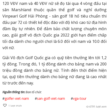
120 VĐV nam và 40 VĐV nữ sẽ đọ tài qua 4 vòng đấu tại
sân Marshland thuộc quần thể golf và nghỉ dưỡng
Vinpearl Golf Hải Phòng - sân golf 18 hố tiêu chuẩn thi
đấu par 72 có thiết kế độc đáo với độ khó cao từ địa hình
đầm lầy tự nhiên. Để đảm bảo chất lượng chuyên môn
cao, giải golf vô địch Quốc gia 2022 giới hạn điểm chấp
tối đa dành cho người chơi là 6.0 đối với nam và 10.0 đối
với nữ.
Giải Vô địch Golf Quốc gia có quỹ tiền thưởng lên tới 1,2
tỷ đồng. Trong đó, 1 tỷ đồng dành cho bảng nam và 200
triệu đồng dành cho bảng nữ. Tính đến thời điểm hiện
tại, quỹ tiền thưởng dành cho bảng nữ đang là cao nhất
từ trước đến nay.
Nguồn thông tin:
Ban tổ chức
#
golfer-viet-nam
#
san-golf-viet-nam
#
vga-tour
1
lượt thích
6791 lượt xem