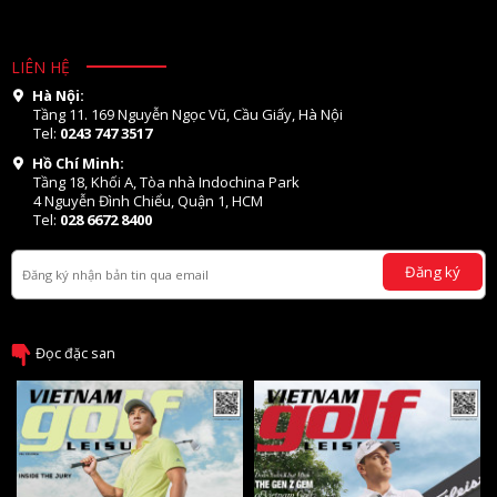
LIÊN HỆ
Hà Nội:
Tầng 11. 169 Nguyễn Ngọc Vũ, Cầu Giấy, Hà Nội
Tel:
0243 747 3517
Hồ Chí Minh:
Tầng 18, Khối A, Tòa nhà Indochina Park
4 Nguyễn Đình Chiểu, Quận 1, HCM
Tel:
028 6672 8400
Đăng ký
Đọc đặc san