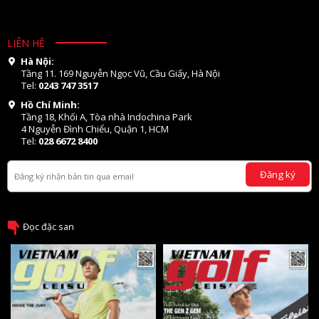
LIÊN HỆ
Hà Nội:
Tầng 11. 169 Nguyễn Ngọc Vũ, Cầu Giấy, Hà Nội
Tel:
0243 747 3517
Hồ Chí Minh:
Tầng 18, Khối A, Tòa nhà Indochina Park
4 Nguyễn Đình Chiểu, Quận 1, HCM
Tel:
028 6672 8400
Đăng ký
Đọc đặc san