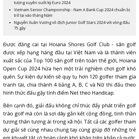
tượng xuyên suốt kỳ Euro 2024
Vietnam Senior Championship - Nam A Bank Cup 2024 chuẩn bị
trở lại vào tháng Năm
Nguyễn Xuân Vương vô địch Junior Golf Stars 2024 với vòng đấu
75 gậy
Được đăng cai tại Hoiana Shores Golf Club - sân golf
được xếp hạng hàng đầu tại Việt Nam và là thành viên
xuất sắc của Top 100 sân golf trên toàn thế giới, Hoiana
Open Cup 2024 hứa hẹn một trải nghiệm chơi golf khó
quên. Sự kiện dự kiến sẽ quy tụ hơn 120 golfer tham gia
tranh tài, chia thành 4 bảng A, B, C và Nữ thi đấu theo
hình thức đấu gậy tính điểm Net theo Handicap.
Bên cạnh đó, giải đấu không chỉ thúc đẩy phát triển golf
trào golf mà còn là sợi dây gắn kết cộng đồng, tinh thần
tương thân tương ái trong xã hội. Tất cả các golfer tham
dự giải sẽ cùng nhau chung tay cùng giúp đỡ những trẻ
em khuyết tật có hoàn cảnh khó khăn trên khắp cả nước.