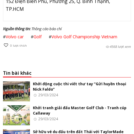
152 Điện Biên Phủ, Phường 25, Q. Bình Thạnh,
TP.HCM
Nguồn thông tin:
Thông cáo báo chí
#
Volvo car
#
Golf
#
Volvo Golf Championship Vietnam
0
lượt thích
4568 lượt xem
Tin bài khác
Khởi động cuộc thi viết thư tay “Gửi huyền thoại
Nick Faldo”
29/03/2024
Khởi tranh giải đấu Master Golf Club - Tranh cúp
Callaway
29/03/2024
Sở hữu vé du đấu trên đất Thái với TaylorMade