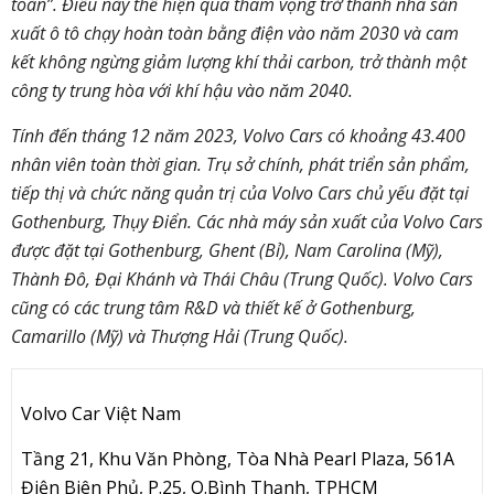
toàn”. Điều này thể hiện qua tham vọng trở thành nhà sản
xuất ô tô chạy hoàn toàn bằng điện vào năm 2030 và cam
kết không ngừng giảm lượng khí thải carbon, trở thành một
công ty trung hòa với khí hậu vào năm 2040.
Tính đến tháng 12 năm 2023, Volvo Cars có khoảng 43.400
nhân viên toàn thời gian. Trụ sở chính, phát triển sản phẩm,
tiếp thị và chức năng quản trị của Volvo Cars chủ yếu đặt tại
Gothenburg, Thụy Điển. Các nhà máy sản xuất của Volvo Cars
được đặt tại Gothenburg, Ghent (Bỉ), Nam Carolina (Mỹ),
Thành Đô, Đại Khánh và Thái Châu (Trung Quốc). Volvo Cars
cũng có các trung tâm R&D và thiết kế ở Gothenburg,
Camarillo (Mỹ) và Thượng Hải (Trung Quốc).
Volvo Car Việt Nam
Tầng 21, Khu Văn Phòng, Tòa Nhà Pearl Plaza, 561A
Điện Biên Phủ, P.25, Q.Bình Thạnh, TPHCM