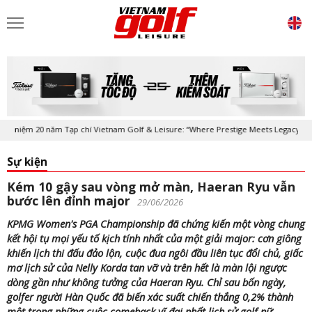
m 20 năm Tạp chí Vietnam Golf & Leisure: “Where Prestige Meets Legacy”
Sự kiện
Kém 10 gậy sau vòng mở màn, Haeran Ryu vẫn
bước lên đỉnh major
29/06/2026
KPMG Women's PGA Championship đã chứng kiến một vòng chung
kết hội tụ mọi yếu tố kịch tính nhất của một giải major: cơn giông
khiến lịch thi đấu đảo lộn, cuộc đua ngôi đầu liên tục đổi chủ, giấc
mơ lịch sử của Nelly Korda tan vỡ và trên hết là màn lội ngược
dòng gần như không tưởng của Haeran Ryu. Chỉ sau bốn ngày,
golfer người Hàn Quốc đã biến xác suất chiến thắng 0,2% thành
một trong những cuộc comeback vĩ đại nhất lịch sử golf nữ.