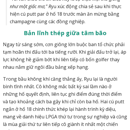
như một giấc mơ," R
yu xúc động chia sẻ sau khi thực
hiện cú putt par ở hố 18 trước màn ăn mừng bằng
champagne cùng các đồng nghiệp.
Bản lĩnh thép giữa tâm bão
Ngay từ sáng sớm, cơn giông lớn buộc ban tổ chức phải
tạm hoãn thi đấu tới ba tiếng rưỡi. Khi giải đấu trở lại, áp
lực không hề giảm bớt khi liên tiếp có bốn golfer thay
nhau nắm giữ ngôi đầu bảng xếp hạng.
Trong bầu không khí căng thẳng ấy, Ryu lại là người
bình tĩnh nhất. Cô không mắc bất kỳ sai lầm nào ở
những hố quyết định, liên tục ghi điểm đúng thời điểm
và tạo khoảng cách ba gậy khi chỉ còn ba hố. Hai cú putt
ngắn ở hố 18 chính thức khép lại hành trình kỳ diệu,
mang về danh hiệu LPGA thứ tư trong sự nghiệp và cũng
là mùa giải thứ tư liên tiếp cô giành ít nhất một chiến