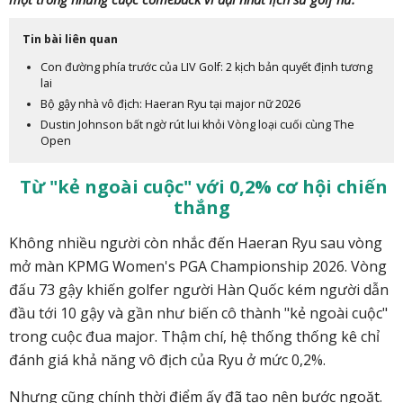
Tin bài liên quan
Con đường phía trước của LIV Golf: 2 kịch bản quyết định tương
lai
Bộ gậy nhà vô địch: Haeran Ryu tại major nữ 2026
Dustin Johnson bất ngờ rút lui khỏi Vòng loại cuối cùng The
Open
Từ "kẻ ngoài cuộc" với 0,2% cơ hội chiến
thắng
Không nhiều người còn nhắc đến Haeran Ryu sau vòng
mở màn KPMG Women's PGA Championship 2026. Vòng
đấu 73 gậy khiến golfer người Hàn Quốc kém người dẫn
đầu tới 10 gậy và gần như biến cô thành "kẻ ngoài cuộc"
trong cuộc đua major. Thậm chí, hệ thống thống kê chỉ
đánh giá khả năng vô địch của Ryu ở mức 0,2%.
Nhưng cũng chính thời điểm ấy đã tạo nên bước ngoặt.