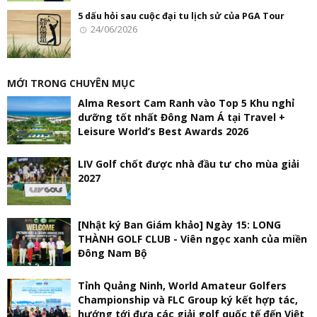
5 dấu hỏi sau cuộc đại tu lịch sử của PGA Tour
24/06/2026
MỚI TRONG CHUYÊN MỤC
Alma Resort Cam Ranh vào Top 5 Khu nghỉ
dưỡng tốt nhất Đông Nam Á tại Travel +
Leisure World’s Best Awards 2026
LIV Golf chốt được nhà đầu tư cho mùa giải
2027
[Nhật ký Ban Giám khảo] Ngày 15: LONG
THÀNH GOLF CLUB - Viên ngọc xanh của miền
Đông Nam Bộ
Tỉnh Quảng Ninh, World Amateur Golfers
Championship và FLC Group ký kết hợp tác,
hướng tới đưa các giải golf quốc tế đến Việt