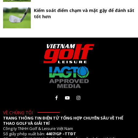
Kiểm soát điểm chạm và mặt gậy để đánh sắt
tốt hơn
VỀ CHÚNG TÔI
TRANG THÔNG TIN ĐIỆN TỬ TỔNG HỢP CHUYÊN SÂU VỀ THỂ
THAO GOLF VÀ GIẢI TRÍ
Công ty TNHH Golf & Leisure Việt Nam
Số giấy phép xuất bản:
4407/GP –TTĐT