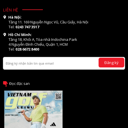
LIÊN HỆ
Hà Nội:
Tầng 11. 169 Nguyễn Ngọc Vũ, Cầu Giấy, Hà Nội
Tel:
0243 747 3517
Hồ Chí Minh:
Tầng 18, Khối A, Tòa nhà Indochina Park
4 Nguyễn Đình Chiểu, Quận 1, HCM
Tel:
028 6672 8400
Đăng ký
Đọc đặc san