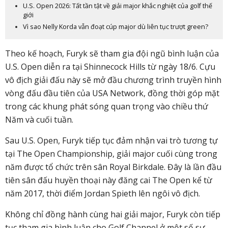
U.S. Open 2026: Tất tần tật về giải major khắc nghiệt của golf thế
giới
Vì sao Nelly Korda vẫn đoạt cúp major dù liên tục trượt green?
Theo kế hoạch, Furyk sẽ tham gia đội ngũ bình luận của
U.S. Open diễn ra tại Shinnecock Hills từ ngày 18/6. Cựu
vô địch giải đấu này sẽ mở đầu chương trình truyền hình
vòng đấu đầu tiên của USA Network, đồng thời góp mặt
trong các khung phát sóng quan trọng vào chiều thứ
Năm và cuối tuần.
Sau U.S. Open, Furyk tiếp tục đảm nhận vai trò tương tự
tại The Open Championship, giải major cuối cùng trong
năm được tổ chức trên sân Royal Birkdale. Đây là lần đầu
tiên sân đấu huyền thoại này đăng cai The Open kể từ
năm 2017, thời điểm Jordan Spieth lên ngôi vô địch.
Không chỉ đồng hành cùng hai giải major, Furyk còn tiếp
tục tham gia bình luận cho Golf Channel ở một số sự