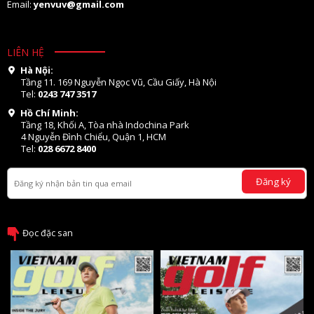
Email:
yenvuv@gmail.com
LIÊN HỆ
Hà Nội:
Tầng 11. 169 Nguyễn Ngọc Vũ, Cầu Giấy, Hà Nội
Tel:
0243 747 3517
Hồ Chí Minh:
Tầng 18, Khối A, Tòa nhà Indochina Park
4 Nguyễn Đình Chiểu, Quận 1, HCM
Tel:
028 6672 8400
Đăng ký
Đọc đặc san