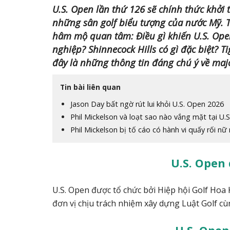
U.S. Open lần thứ 126 sẽ chính thức khởi t
những sân golf biểu tượng của nước Mỹ. T
hâm mộ quan tâm: Điều gì khiến U.S. Open
nghiệp? Shinnecock Hills có gì đặc biệt? 
đây là những thông tin đáng chú ý về maj
Tin bài liên quan
Jason Day bất ngờ rút lui khỏi U.S. Open 2026
Phil Mickelson và loạt sao nào vắng mặt tại U.
Phil Mickelson bị tố cáo có hành vi quấy rối nữ
U.S. Open 
U.S. Open được tổ chức bởi Hiệp hội Golf Hoa 
đơn vị chịu trách nhiệm xây dựng Luật Golf c