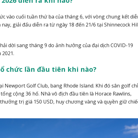
 2026 diễn ra khi nào?
c vào cuối tuần thứ ba của tháng 6, với vòng chung kết diễ
nay, giải đấu diễn ra từ ngày 18 đến 21/6 tại Shinnecock Hil
 phải dời sang tháng 9 do ảnh hưởng của đại dịch COVID-19
m 2021.
ổ chức lần đầu tiên khi nào?
tại Newport Golf Club, bang Rhode Island.
Khi đó sân golf chỉ
 tổng cộng 36 hố. Nhà vô địch đầu tiên là Horace Rawlins,
thưởng trị giá 150 USD, huy chương vàng và quyền giữ chiế