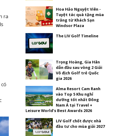
Hoa Hảo Nguyệt Viên -
Tuyệt tác quà tặng mùa
n ra
trăng từ Khách Sạn
ls
Windsor Plaza
The LIV Golf Timeline
Trọng Hoàng, Gia Hân
dẫn đầu sau vòng 2 Giải
Vô địch Golf trẻ Quốc
gia 2026
 có
Alma Resort Cam Ranh
vào Top 5 Khu nghỉ
c
dưỡng tốt nhất Đông
Nam Á tại Travel +
Leisure World’s Best Awards 2026
LIV Golf chốt được nhà
đầu tư cho mùa giải 2027