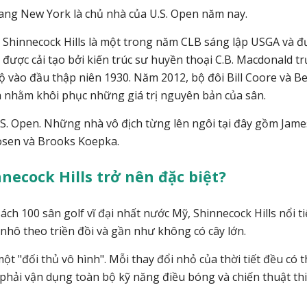
bang New York là chủ nhà của U.S. Open năm nay.
 Shinnecock Hills là một trong năm CLB sáng lập USGA và đ
 được cải tạo bởi kiến trúc sư huyền thoại C.B. Macdonald t
 bộ vào đầu thập niên 1930. Năm 2012, bộ đôi Bill Coore và B
h nhằm khôi phục những giá trị nguyên bản của sân.
U.S. Open. Những nhà vô địch từng lên ngôi tại đây gồm Jame
oosen và Brooks Koepka.
necock Hills trở nên đặc biệt?
ch 100 sân golf vĩ đại nhất nước Mỹ, Shinnecock Hills nổi t
 nhô theo triền đồi và gần như không có cây lớn.
t "đối thủ vô hình". Mỗi thay đổi nhỏ của thời tiết đều có 
 phải vận dụng toàn bộ kỹ năng điều bóng và chiến thuật thi