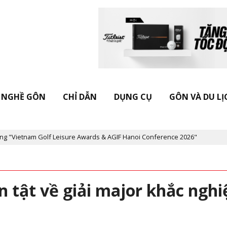
NGHỀ GÔN
CHỈ DẪN
DỤNG CỤ
GÔN VÀ DU LỊ
Golf Leisure Awards & AGIF Hanoi Conference 2026"
Kỷ niệm 20 
n tật về giải major khắc nghi