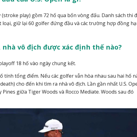
y (stroke play) gồm 72 hố qua bốn vòng đấu.
Danh sách thi 
cắt loại, giữ lại 60 golfer đứng đầu và các trường hợp đồng h
 nhà vô địch được xác định thế nào?
playoff 18 hố vào ngày chung kết.
ố tính tổng điểm. Nếu các golfer vẫn hòa nhau sau hai hố n
 death) cho đến khi tìm ra nhà vô địch.
Lần gần nhất U.S. Op
ey Pines giữa Tiger Woods và Rocco Mediate. Woods sau đó