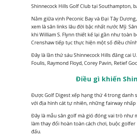
Shinnecock Hills Golf Club tại Southampton, 
Nằm giữa vịnh Peconic Bay và Đại Tây Dương,
xem là sân links lâu đời bậc nhất nước Mỹ.
Sân
khi William S. Flynn thiết kế lại gần như toàn
Crenshaw tiếp tục thực hiện một số điều chỉn
Đây là lần thứ sáu Shinnecock Hills đăng cai 
Foulis, Raymond Floyd, Corey Pavin, Retief G
Điều gì khiến Shin
Được Golf Digest xếp hạng thứ 4 trong danh sá
với địa hình cát tự nhiên, những fairway nhấp
Đây là mẫu sân golf mà gió đóng vai trò như mộ
làm thay đổi hoàn toàn cách chơi, buộc golfer
đấu.