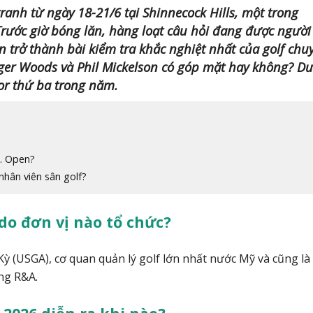
ranh từ ngày 18-21/6 tại Shinnecock Hills, một trong
rước giờ bóng lăn, hàng loạt câu hỏi đang được người
 trở thành bài kiểm tra khắc nghiệt nhất của golf chu
Tiger Woods và Phil Mickelson có góp mặt hay không? Dư
or thứ ba trong năm.
S. Open?
 nhân viên sân golf?
do đơn vị nào tổ chức?
Kỳ (USGA), cơ quan quản lý golf lớn nhất nước Mỹ và cũng là
ùng R&A.