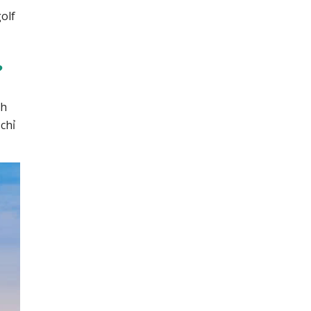
olf
?
nh
chỉ