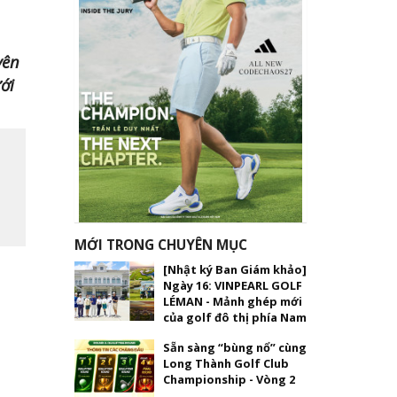
yên
ới
MỚI TRONG CHUYÊN MỤC
[Nhật ký Ban Giám khảo]
Ngày 16: VINPEARL GOLF
LÉMAN - Mảnh ghép mới
của golf đô thị phía Nam
Sẵn sàng “bùng nổ” cùng
Long Thành Golf Club
Championship - Vòng 2