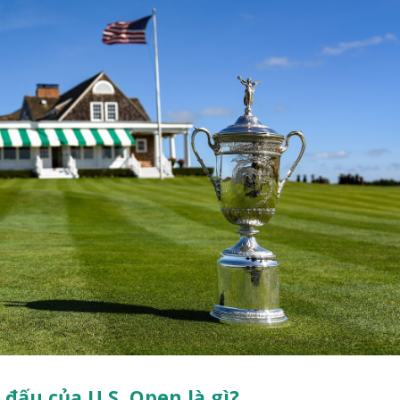
 đấu của U.S. Open là gì?