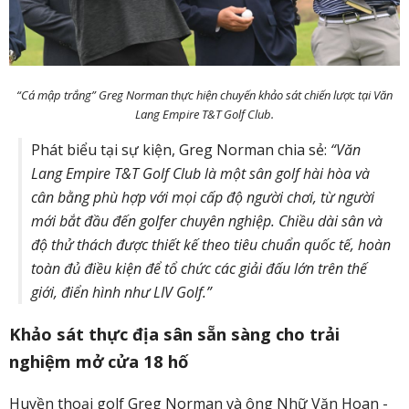
“Cá mập trắng” Greg Norman thực hiện chuyến khảo sát chiến lược tại Văn
Lang Empire T&T Golf Club.
Phát biểu tại sự kiện, Greg Norman chia sẻ:
“Văn
Lang Empire T&T Golf Club là một sân golf hài hòa và
cân bằng phù hợp với mọi cấp độ người chơi, từ người
mới bắt đầu đến golfer chuyên nghiệp. Chiều dài sân và
độ thử thách được thiết kế theo tiêu chuẩn quốc tế, hoàn
toàn đủ điều kiện để tổ chức các giải đấu lớn trên thế
giới, điển hình như LIV Golf.”
Khảo sát thực địa sân sẵn sàng cho trải
nghiệm mở cửa 18 hố
Huyền thoại golf Greg Norman và ông Nhữ Văn Hoan -