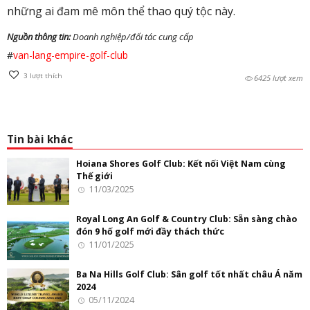
những ai đam mê môn thể thao quý tộc này.
Nguồn thông tin:
Doanh nghiệp/đối tác cung cấp
#
van-lang-empire-golf-club
3
lượt thích
6425 lượt xem
Tin bài khác
Hoiana Shores Golf Club: Kết nối Việt Nam cùng
Thế giới
11/03/2025
Royal Long An Golf & Country Club: Sẵn sàng chào
đón 9 hố golf mới đầy thách thức
11/01/2025
Ba Na Hills Golf Club: Sân golf tốt nhất châu Á năm
2024
05/11/2024