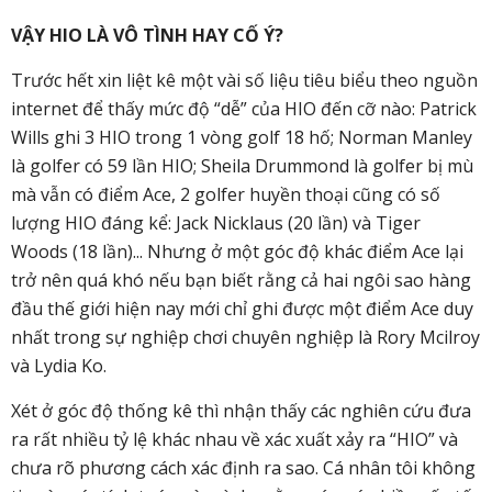
VẬY HIO LÀ VÔ TÌNH HAY CỐ Ý?
Trước hết xin liệt kê một vài số liệu tiêu biểu theo nguồn
internet để thấy mức độ “dễ” của HIO đến cỡ nào: Patrick
Wills ghi 3 HIO trong 1 vòng golf 18 hố; Norman Manley
là golfer có 59 lần HIO; Sheila Drummond là golfer bị mù
mà vẫn có điểm Ace, 2 golfer huyền thoại cũng có số
lượng HIO đáng kể: Jack Nicklaus (20 lần) và Tiger
Woods (18 lần)... Nhưng ở một góc độ khác điểm Ace lại
trở nên quá khó nếu bạn biết rằng cả hai ngôi sao hàng
đầu thế giới hiện nay mới chỉ ghi được một điểm Ace duy
nhất trong sự nghiệp chơi chuyên nghiệp là Rory Mcilroy
và Lydia Ko.
Xét ở góc độ thống kê thì nhận thấy các nghiên cứu đưa
ra rất nhiều tỷ lệ khác nhau về xác xuất xảy ra “HIO” và
chưa rõ phương cách xác định ra sao. Cá nhân tôi không