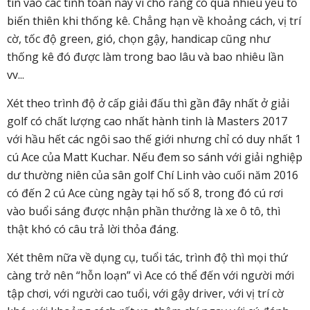
tin vào các tính toán này vì cho rằng có quá nhiều yếu tố
biến thiên khi thống kê. Chẳng hạn về khoảng cách, vị trí
cờ, tốc độ green, gió, chọn gậy, handicap cũng như
thống kê đó được làm trong bao lâu và bao nhiêu lần
vv...
Xét theo trình độ ở cấp giải đấu thì gần đây nhất ở giải
golf có chất lượng cao nhất hành tinh là Masters 2017
với hầu hết các ngôi sao thế giới nhưng chỉ có duy nhất 1
cú Ace của Matt Kuchar. Nếu đem so sánh với giải nghiệp
dư thường niên của sân golf Chí Linh vào cuối năm 2016
có đến 2 cú Ace cùng ngày tại hố số 8, trong đó cú rơi
vào buổi sáng được nhận phần thưởng là xe ô tô, thì
thật khó có câu trả lời thỏa đáng.
Xét thêm nữa về dụng cụ, tuổi tác, trình độ thì mọi thứ
càng trở nên “hỗn loạn” vì Ace có thể đến với người mới
tập chơi, với người cao tuổi, với gậy driver, với vị trí cờ