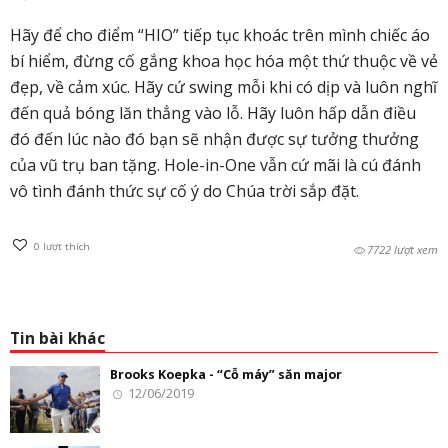
Hãy để cho điểm “HIO” tiếp tục khoác trên mình chiếc áo
bí hiểm, đừng cố gắng khoa học hóa một thứ thuộc về vẻ
đẹp, về cảm xúc. Hãy cứ swing mỗi khi có dịp và luôn nghĩ
đến quả bóng lăn thẳng vào lỗ. Hãy luôn hấp dẫn điều
đó đến lúc nào đó bạn sẽ nhận được sự tưởng thưởng
của vũ trụ ban tặng. Hole-in-One vẫn cứ mãi là cú đánh
vô tình đánh thức sự cố ý do Chúa trời sắp đặt.
0
lượt thích
7722 lượt xem
Tin bài khác
Brooks Koepka - “Cỗ máy” săn major
12/06/2019