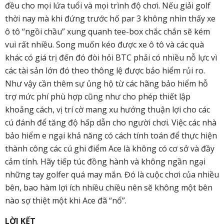
đều cho mọi lứa tuổi và mọi trình độ chơi. Nếu giải golf
thời nay mà khi đứng trước hố par 3 không nhìn thấy xe
ô tô “ngồi chầu” xung quanh tee-box chắc chắn sẽ kém
vui rất nhiều. Song muốn kéo được xe ô tô và các quà
khác có giá trị đến đó đòi hỏi BTC phải có nhiều nỗ lực vì
các tài sản lớn đó theo thông lệ được bảo hiểm rủi ro.
Như vậy cần thêm sự ủng hộ từ các hãng bảo hiểm hỗ
trợ mức phí phù hợp cũng như cho phép thiết lập
khoảng cách, vị trí cờ mang xu hướng thuận lợi cho các
cú đánh để tăng độ hấp dẫn cho người chơi. Việc các nhà
bảo hiểm e ngại khả năng có cách tính toán để thực hiện
thành công các cú ghi điểm Ace là không có cơ sở và đầy
cảm tính. Hãy tiếp túc đồng hành và không ngần ngại
những tay golfer quá may mắn. Đó là cuộc chơi của nhiều
bên, bao hàm lợi ích nhiều chiều nên sẽ không một bên
nào sợ thiệt một khi Ace đã “nổ”.
LỜI KẾT