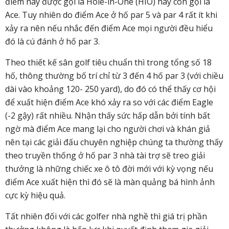
điểm này được gọi là Hole-in-One (HIO) hay còn gọi là
Ace. Tuy nhiên do điểm Ace ở hố par 5 và par 4 rất ít khi
xảy ra nên nếu nhắc đến điểm Ace mọi người đều hiểu
đó là cú đánh ở hố par 3.
Theo thiết kế sân golf tiêu chuẩn thì trong tổng số 18
hố, thông thường bố trí chỉ từ 3 đến 4 hố par 3 (với chiều
dài vào khoảng 120- 250 yard), do đó có thể thấy cơ hội
để xuất hiện điểm Ace khó xảy ra so với các điểm Eagle
(-2 gậy) rất nhiều. Nhận thấy sức hấp dẫn bởi tính bất
ngờ mà điểm Ace mang lại cho người chơi và khán giả
nên tại các giải đấu chuyên nghiệp chúng ta thường thấy
theo truyền thống ở hố par 3 nhà tài trợ sẽ treo giải
thưởng là những chiếc xe ô tô đời mới với kỳ vọng nếu
điểm Ace xuất hiện thì đó sẽ là màn quảng bá hình ảnh
cực kỳ hiệu quả.
Tất nhiên đối với các golfer nhà nghề thì giá trị phần