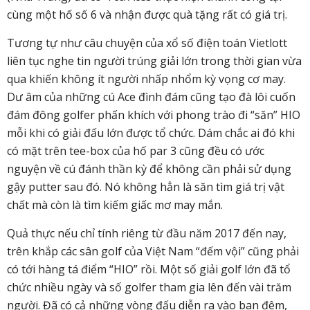
cùng một hố số 6 và nhận được quà tặng rất có giá trị.
Tương tự như câu chuyện của xổ số điện toán Vietlott
liên tục nghe tin người trúng giải lớn trong thời gian vừa
qua khiến không ít người nhấp nhổm kỳ vọng cơ may.
Dư âm của những cú Ace đình đám cũng tạo đà lôi cuốn
đám đông golfer phấn khích với phong trào đi “săn” HIO
mỗi khi có giải đấu lớn được tổ chức. Dám chắc ai đó khi
có mặt trên tee-box của hố par 3 cũng đều có ước
nguyện về cú đánh thần kỳ để không cần phải sử dụng
gậy putter sau đó. Nó không hẳn là săn tìm giá trị vật
chất mà còn là tìm kiếm giấc mơ may mắn.
Quả thực nếu chỉ tính riêng từ đầu năm 2017 đến nay,
trên khắp các sân golf của Việt Nam “đếm vội” cũng phải
có tới hàng tá điểm “HIO” rồi. Một số giải golf lớn đã tổ
chức nhiều ngày và số golfer tham gia lên đến vài trăm
người. Đã có cả những vòng đấu diễn ra vào ban đêm,