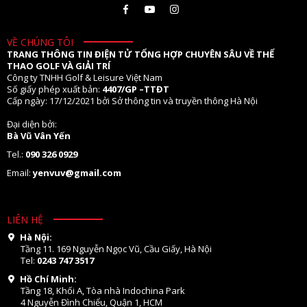
VỀ CHÚNG TÔI
TRANG THÔNG TIN ĐIỆN TỬ TỔNG HỢP CHUYÊN SÂU VỀ THỂ
THAO GOLF VÀ GIẢI TRÍ
Công ty TNHH Golf & Leisure Việt Nam
Số giấy phép xuất bản:
4407/GP –TTĐT
Cấp ngày: 17/12/2021 bởi Sở thông tin và truyền thông Hà Nội
Đại diện bởi:
Bà Vũ Vân Yến
Tel.:
090 326 0929
Email:
yenvuv@gmail.com
LIÊN HỆ
Hà Nội:
Tầng 11. 169 Nguyễn Ngọc Vũ, Cầu Giấy, Hà Nội
Tel:
0243 747 3517
Hồ Chí Minh:
Tầng 18, Khối A, Tòa nhà Indochina Park
4 Nguyễn Đình Chiểu, Quận 1, HCM