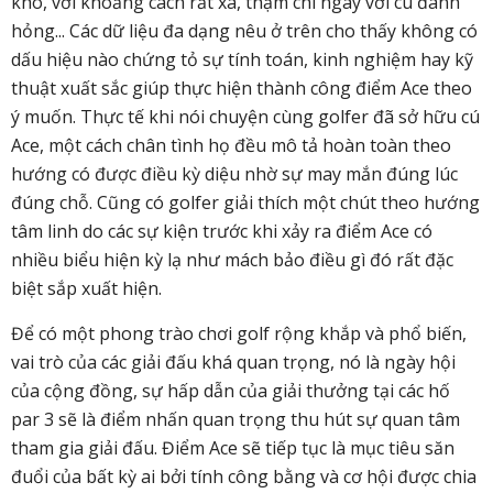
khó, với khoảng cách rất xa, thậm chí ngay với cú đánh
hỏng... Các dữ liệu đa dạng nêu ở trên cho thấy không có
dấu hiệu nào chứng tỏ sự tính toán, kinh nghiệm hay kỹ
thuật xuất sắc giúp thực hiện thành công điểm Ace theo
ý muốn. Thực tế khi nói chuyện cùng golfer đã sở hữu cú
Ace, một cách chân tình họ đều mô tả hoàn toàn theo
hướng có được điều kỳ diệu nhờ sự may mắn đúng lúc
đúng chỗ. Cũng có golfer giải thích một chút theo hướng
tâm linh do các sự kiện trước khi xảy ra điểm Ace có
nhiều biểu hiện kỳ lạ như mách bảo điều gì đó rất đặc
biệt sắp xuất hiện.
Để có một phong trào chơi golf rộng khắp và phổ biến,
vai trò của các giải đấu khá quan trọng, nó là ngày hội
của cộng đồng, sự hấp dẫn của giải thưởng tại các hố
par 3 sẽ là điểm nhấn quan trọng thu hút sự quan tâm
tham gia giải đấu. Điểm Ace sẽ tiếp tục là mục tiêu săn
đuổi của bất kỳ ai bởi tính công bằng và cơ hội được chia