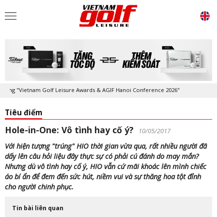
 "Vietnam Golf Leisure Awards & AGIF Hanoi Conference 2026"
Kỷ niệm
Tiêu điểm
Hole-in-One: Vô tình hay cố ý?
10/05/2017
Với hiện tượng "trúng" HIO thời gian vừa qua, rất nhiều người đã
dấy lên câu hỏi liệu đây thực sự có phải cú đánh do may mắn?
Nhưng dù vô tình hay cố ý, HIO vẫn cứ mãi khoác lên mình chiếc
áo bí ẩn để đem đến sức hút, niềm vui và sự thăng hoa tột đỉnh
cho người chinh phục.
Tin bài liên quan