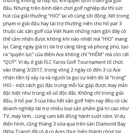
thưởng không là hấp lực khi quyết định tham gia giải
đấu. Nhưng trên bình diện chơi golf nghiệp dư thì sức
hút của giải thưởng “HIO” lại vô cùng sôi động. Xét trong
phạm vi giải đấu hay tài trợ thường niên cho hố par 3
thuộc các sân golf của Việt Nam những năm gần đây có
thể cảm nhận được không khí náo nhiệt mà “HIO” mang
lại. Càng ngày giá trị tài trợ càng tăng và phong phú, tạo
ra “quyền lực” của điểm Ace không chỉ “HIẾM” mà còn rất
“QUÝ”. Ví dụ ở giải FLC Faros Golf Tournament tổ chức
vào tháng 3/2017, trong vòng 2 ngày có đến 3 cú Ace
nhận tiền tỷ xảy ra và người ta gọi sự kiện đó là “trúng”
HIO - một cách gọi đặc trưng mỗi lúc gặp được may mắn
đặc biệt như trúng xổ số độc đắc. Không chỉ trong giải
đấu, ở hố par 3 của hầu hết sân golf hiện nay đều có các
doanh nghiệp tài trợ nhiều loại sản phẩm giá trị cao như
TV, máy tính... cùng cam kết đồng hành suốt năm. Ví dụ
điển hình, cũng tháng 3 vừa qua trên sân Diamond Bay
(Nha Trang) đã có 4 cú Aces thực hiện thành công tại