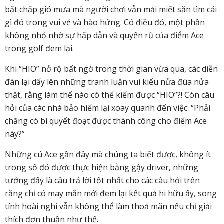
bất chấp gió mưa mà người chơi vẫn mải miết săn tìm cái
gì đó trong vui vẻ và hào hứng. Có điều đó, một phần
không nhỏ nhờ sự hấp dẫn và quyến rũ của điểm Ace
trong golf đem lại.
Khi “HIO” nở rộ bất ngờ trong thời gian vừa qua, các diễn
đàn lại dấy lên những tranh luận vui kiểu nửa đùa nửa
thật, rằng làm thế nào có thể kiếm được “HIO”?! Còn câu
hỏi của các nhà bảo hiểm lại xoay quanh đến việc: “Phải
chăng có bí quyết đoạt được thành công cho điểm Ace
này?”
Những cú Ace gần đây mà chúng ta biết được, không ít
trong số đó được thực hiện bằng gậy driver, những
tưởng đấy là câu trả lời tốt nhất cho các câu hỏi trên
rằng chỉ có may mắn mới đem lại kết quả hi hữu ấy, song
tính hoài nghi vẫn không thể làm thoả mãn nếu chỉ giải
thích đơn thuần như thế.