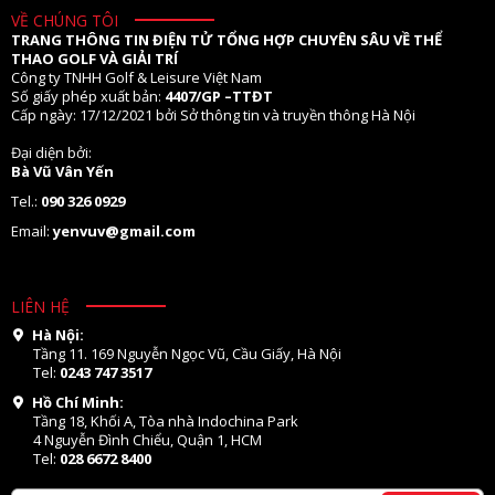
VỀ CHÚNG TÔI
TRANG THÔNG TIN ĐIỆN TỬ TỔNG HỢP CHUYÊN SÂU VỀ THỂ
THAO GOLF VÀ GIẢI TRÍ
Công ty TNHH Golf & Leisure Việt Nam
Số giấy phép xuất bản:
4407/GP –TTĐT
Cấp ngày: 17/12/2021 bởi Sở thông tin và truyền thông Hà Nội
Đại diện bởi:
Bà Vũ Vân Yến
Tel.:
090 326 0929
Email:
yenvuv@gmail.com
LIÊN HỆ
Hà Nội:
Tầng 11. 169 Nguyễn Ngọc Vũ, Cầu Giấy, Hà Nội
Tel:
0243 747 3517
Hồ Chí Minh:
Tầng 18, Khối A, Tòa nhà Indochina Park
4 Nguyễn Đình Chiểu, Quận 1, HCM
Tel:
028 6672 8400