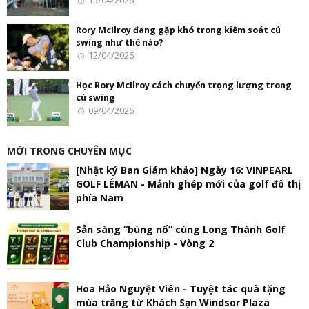
15/04/2026
Rory McIlroy đang gặp khó trong kiểm soát cú
swing như thế nào?
12/04/2026
Học Rory McIlroy cách chuyển trọng lượng trong
cú swing
09/04/2026
MỚI TRONG CHUYÊN MỤC
[Nhật ký Ban Giám khảo] Ngày 16: VINPEARL
GOLF LÉMAN - Mảnh ghép mới của golf đô thị
phía Nam
Sẵn sàng “bùng nổ” cùng Long Thành Golf
Club Championship - Vòng 2
Hoa Hảo Nguyệt Viên - Tuyệt tác quà tặng
mùa trăng từ Khách Sạn Windsor Plaza