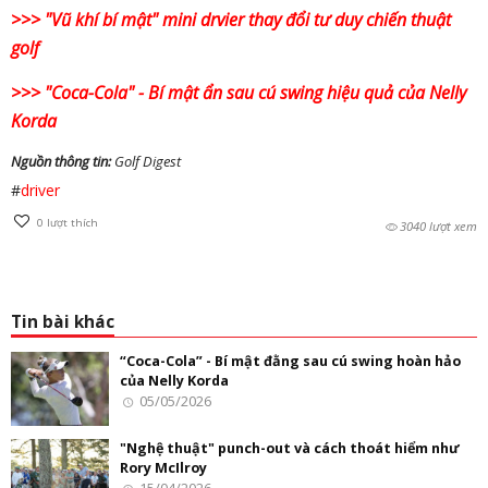
>>> "Vũ khí bí mật" mini drvier thay đổi tư duy chiến thuật
golf
>>> "Coca-Cola" - Bí mật ẩn sau cú swing hiệu quả của Nelly
Korda
Nguồn thông tin:
Golf Digest
#
driver
0
lượt thích
3040 lượt xem
Tin bài khác
“Coca-Cola” - Bí mật đằng sau cú swing hoàn hảo
của Nelly Korda
05/05/2026
"Nghệ thuật" punch-out và cách thoát hiểm như
Rory McIlroy