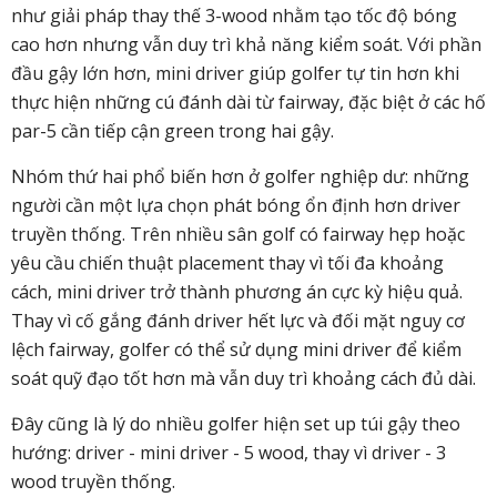
như giải pháp thay thế 3-wood nhằm tạo tốc độ bóng
cao hơn nhưng vẫn duy trì khả năng kiểm soát. Với phần
đầu gậy lớn hơn, mini driver giúp golfer tự tin hơn khi
thực hiện những cú đánh dài từ fairway, đặc biệt ở các hố
par-5 cần tiếp cận green trong hai gậy.
Nhóm thứ hai phổ biến hơn ở golfer nghiệp dư: những
người cần một lựa chọn phát bóng ổn định hơn driver
truyền thống. Trên nhiều sân golf có fairway hẹp hoặc
yêu cầu chiến thuật placement thay vì tối đa khoảng
cách, mini driver trở thành phương án cực kỳ hiệu quả.
Thay vì cố gắng đánh driver hết lực và đối mặt nguy cơ
lệch fairway, golfer có thể sử dụng mini driver để kiểm
soát quỹ đạo tốt hơn mà vẫn duy trì khoảng cách đủ dài.
Đây cũng là lý do nhiều golfer hiện set up túi gậy theo
hướng: driver - mini driver - 5 wood, thay vì driver - 3
wood truyền thống.