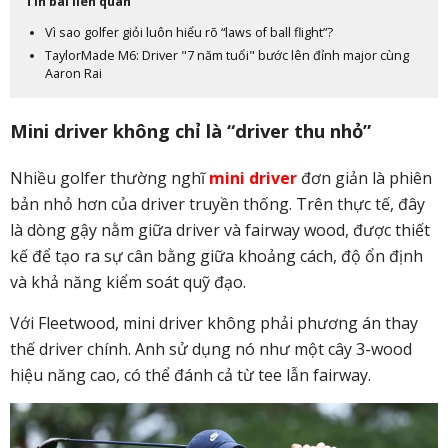
Tin bài liên quan
Vì sao golfer giỏi luôn hiểu rõ “laws of ball flight”?
TaylorMade M6: Driver "7 năm tuổi" bước lên đỉnh major cùng
Aaron Rai
Mini driver không chỉ là “driver thu nhỏ”
Nhiều golfer thường nghĩ
mini driver
đơn giản là phiên
bản nhỏ hơn của driver truyền thống. Trên thực tế, đây
là dòng gậy nằm giữa driver và fairway wood, được thiết
kế để tạo ra sự cân bằng giữa khoảng cách, độ ổn định
và khả năng kiểm soát quỹ đạo.
Với Fleetwood, mini driver không phải phương án thay
thế driver chính. Anh sử dụng nó như một cây 3-wood
hiệu năng cao, có thể đánh cả từ tee lẫn fairway.