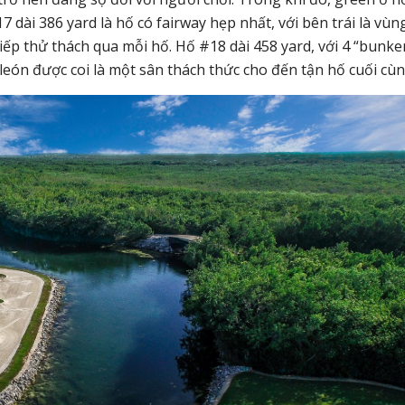
 dài 386 yard là hố có fairway hẹp nhất, với bên trái là vùn
iếp thử thách qua mỗi hố. Hố #18 dài 458 yard, với 4 “bunker
aleón được coi là một sân thách thức cho đến tận hố cuối cùn