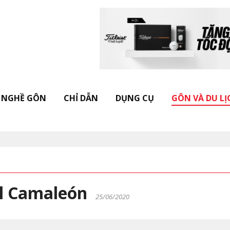
NGHỀ GÔN
CHỈ DẪN
DỤNG CỤ
GÔN VÀ DU LỊ
Khởi động "Vietnam Golf Leisure Award
 El Camaleón
25/06/2020