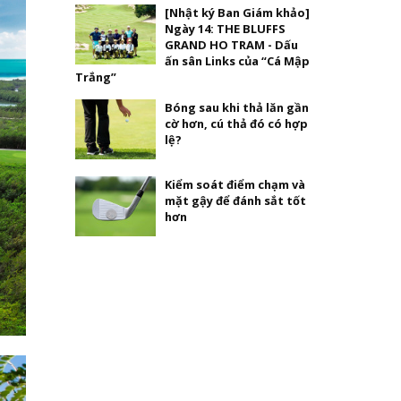
[Nhật ký Ban Giám khảo]
Ngày 14: THE BLUFFS
GRAND HO TRAM - Dấu
ấn sân Links của “Cá Mập
Trắng”
Bóng sau khi thả lăn gần
cờ hơn, cú thả đó có hợp
lệ?
Kiểm soát điểm chạm và
mặt gậy để đánh sắt tốt
hơn