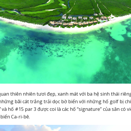
quan thiên nhiên tươi đẹp, xanh mát với ba hệ sinh thái riên
hững bãi cát trắng trải dọc bờ biển với những hố golf bị ch
 và hố #15 par 3 được coi là các hố “signature” của sân có 
biển Ca-ri-bê.