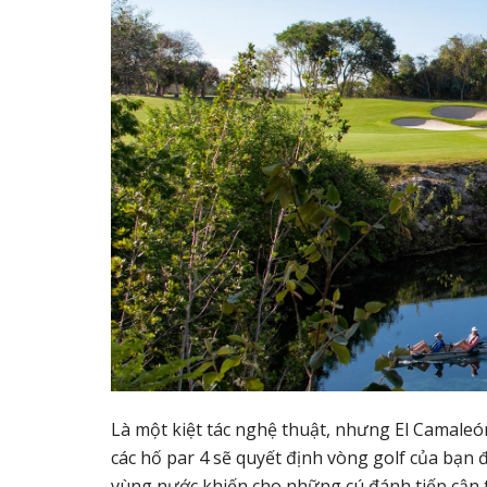
Là một kiệt tác nghệ thuật, nhưng El Camaleó
các hố par 4 sẽ quyết định vòng golf của bạn 
vùng nước khiến cho những cú đánh tiếp cận t