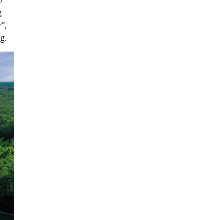
g
”,
g.