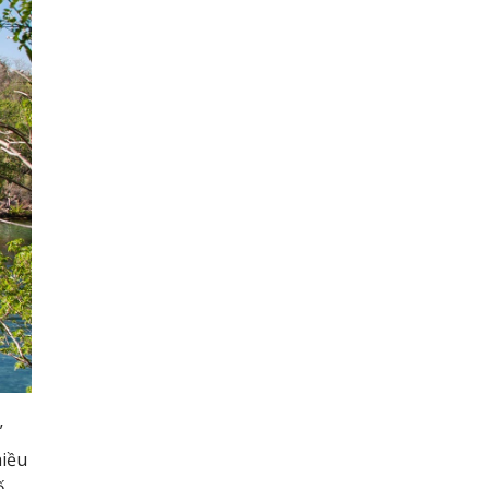
”
hiều
ố