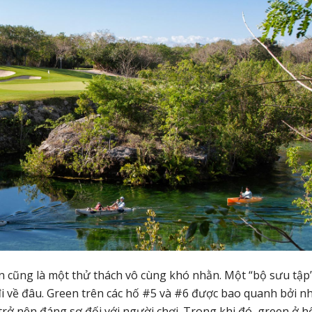
n cũng là một thử thách vô cùng khó nhằn. Một “bộ sưu tập
đi về đâu. Green trên các hố #5 và #6 được bao quanh bởi n
rở nên đáng sợ đối với người chơi. Trong khi đó, green ở h