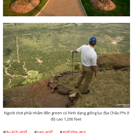
Người chơi phải nhắm đến green có hình dạng giống lục địa Châu Phi ở
độ cao 1.200 feet
#
du-lich-golf
#
san-golf
#
golf-the-gioi