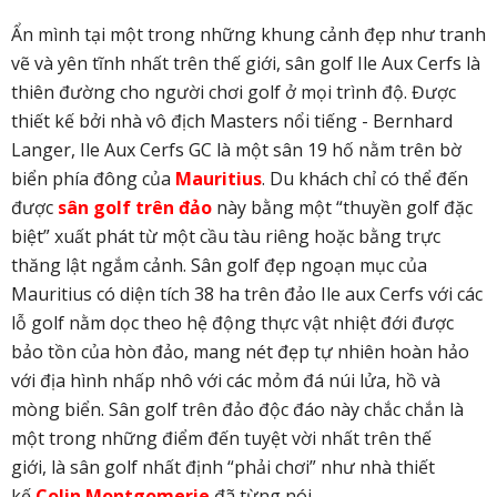
Ẩn mình tại một trong những khung cảnh đẹp như tranh
vẽ và yên tĩnh nhất trên thế giới, sân golf Ile Aux Cerfs là
thiên đường cho người chơi golf ở mọi trình độ. Được
thiết kế bởi nhà vô địch Masters nổi tiếng - Bernhard
Langer, Ile Aux Cerfs GC là một sân 19 hố nằm trên bờ
biển phía đông của
Mauritius
. Du khách chỉ có thể đến
được
sân golf trên đảo
này bằng một “thuyền golf đặc
biệt” xuất phát từ một cầu tàu riêng hoặc bằng trực
thăng lật ngắm cảnh. Sân golf đẹp ngoạn mục của
Mauritius có diện tích 38 ha trên đảo Ile aux Cerfs với các
lỗ golf nằm dọc theo hệ động thực vật nhiệt đới được
bảo tồn của hòn đảo, mang nét đẹp tự nhiên hoàn hảo
với địa hình nhấp nhô với các mỏm đá núi lửa, hồ và
mòng biển. Sân golf trên đảo độc đáo này chắc chắn là
một trong những điểm đến tuyệt vời nhất trên thế
giới, là sân golf nhất định “phải chơi” như nhà thiết
kế
Colin Montgomerie
đã từng nói.