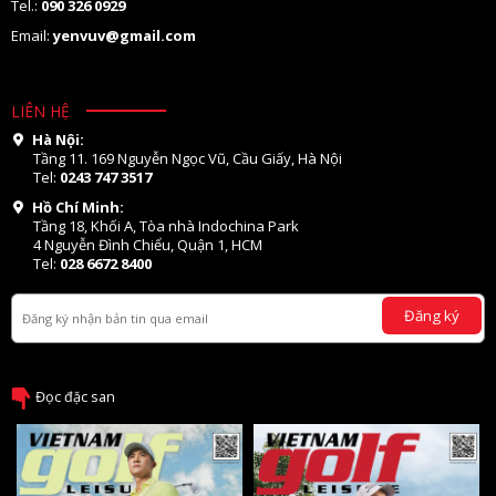
Tel.:
090 326 0929
Email:
yenvuv@gmail.com
LIÊN HỆ
Hà Nội:
Tầng 11. 169 Nguyễn Ngọc Vũ, Cầu Giấy, Hà Nội
Tel:
0243 747 3517
Hồ Chí Minh:
Tầng 18, Khối A, Tòa nhà Indochina Park
4 Nguyễn Đình Chiểu, Quận 1, HCM
Tel:
028 6672 8400
Đăng ký
Đọc đặc san