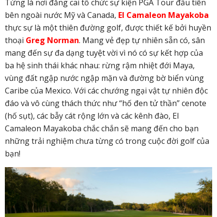
Từng là nơi đăng cai tổ chức sự kiện PGA Tour đầu tiên
bên ngoài nước Mỹ và Canada,
El Camaleon Mayakoba
thực sự là một thiên đường golf, được thiết kế bởi huyền
thoại
Greg Norman
. Mang vẻ đẹp tự nhiên sẵn có, sân
mang đến sự đa dạng tuyệt vời vì nó có sự kết hợp của
ba hệ sinh thái khác nhau: rừng rậm nhiệt đới Maya,
vùng đất ngập nước ngập mặn và đường bờ biển vùng
Caribe của Mexico. Với các chướng ngại vật tự nhiên độc
đáo và vô cùng thách thức như “hố đen tử thần” cenote
(hố sụt), các bẫy cát rộng lớn và các kênh đào, El
Camaleon Mayakoba chắc chắn sẽ mang đến cho bạn
những trải nghiệm chưa từng có trong cuộc đời golf của
bạn!