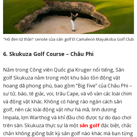
“Hố đen tử thần” cenote của sân golf El Camaleon Mayakoba Golf Club
6. Skukuza Golf Course – Châu Phi
Nằm trong Công viên Quốc gia Kruger nổi tiếng, Sân
golf Skukuza nằm trong một khu bảo tồn động vật
hoang dã phong phú, bao gồm “Big Five” của Châu Phi –
sư tử, báo, tê giác, voi, trâu Cape, và vô vàn các loài chim
và động vật khác. Không có hàng rào ngăn cách sân
golf, nên các loài động vật như hà mã, linh dương
Impala, lợn Warthog và khỉ đầu chó được tự do dạo chơi
trên sân. Skukuza thực sự là một
sân golf
đặc biệt, chắc
chắn không giống bất kỳ sân golf nào khác mà bạn từng