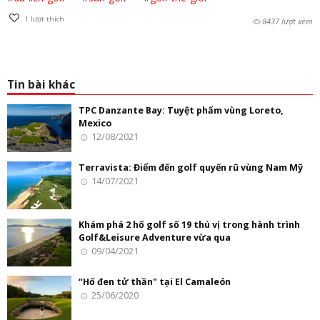
1
lượt thích
8437 lượt xem
Tin bài khác
TPC Danzante Bay: Tuyệt phẩm vùng Loreto,
Mexico
12/08/2021
Terravista: Điểm đến golf quyến rũ vùng Nam Mỹ
14/07/2021
Khám phá 2 hố golf số 19 thú vị trong hành trình
Golf&Leisure Adventure vừa qua
09/04/2021
“Hố đen tử thần" tại El Camaleón
25/06/2020