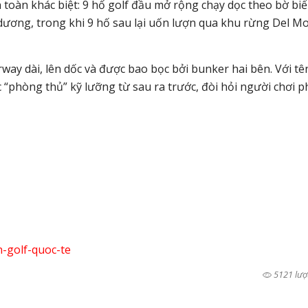
 toàn khác biệt: 9 hố golf đầu mở rộng chạy dọc theo bờ bi
 dương, trong khi 9 hố sau lại uốn lượn qua khu rừng Del M
rway dài, lên dốc và được bao bọc bởi bunker hai bên. Với tê
 “phòng thủ” kỹ lưỡng từ sau ra trước, đòi hỏi người chơi p
n-golf-quoc-te
5121 lượ