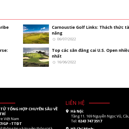
ribe
Carnoustie Golf Links: Thách thức tà
năng
06/07/2022
rse:
Top các sân đăng cai U.S. Open nhiề
nhất
16/06/2022
LIÊN HỆ
 TỬ TỔNG HỢP CHUYÊN SÂU VỀ
Hà Nội:
TRÍ
Tầng 11. 169 Nguyễn Ngọc Vũ, Cầu
re Việt Nam
Tel:
0243 747 3517
07/GP –TTĐT
ở thông tin và truyền thông Hà
Hồ Chí Minh: