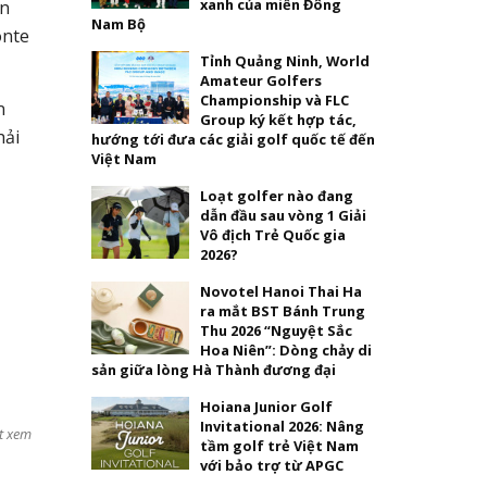
xanh của miền Đông
ển
Nam Bộ
onte
Tỉnh Quảng Ninh, World
Amateur Golfers
Championship và FLC
n
Group ký kết hợp tác,
hải
hướng tới đưa các giải golf quốc tế đến
Việt Nam
Loạt golfer nào đang
dẫn đầu sau vòng 1 Giải
Vô địch Trẻ Quốc gia
2026?
Novotel Hanoi Thai Ha
ra mắt BST Bánh Trung
Thu 2026 “Nguyệt Sắc
Hoa Niên”: Dòng chảy di
sản giữa lòng Hà Thành đương đại
Hoiana Junior Golf
Invitational 2026: Nâng
t xem
tầm golf trẻ Việt Nam
với bảo trợ từ APGC