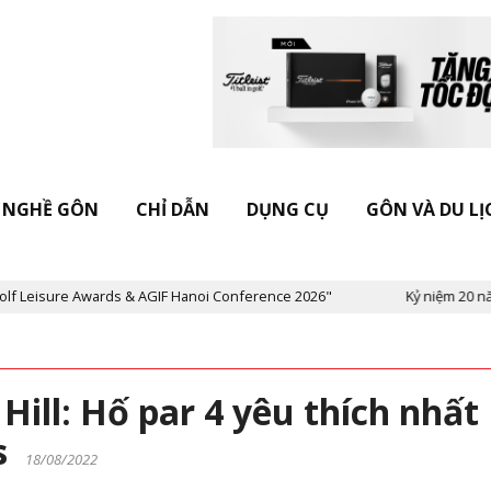
NGHỀ GÔN
CHỈ DẪN
DỤNG CỤ
GÔN VÀ DU LỊ
isure Awards & AGIF Hanoi Conference 2026"
Kỷ niệm 20 năm Tạp
 Hill: Hố par 4 yêu thích nhất
es
18/08/2022