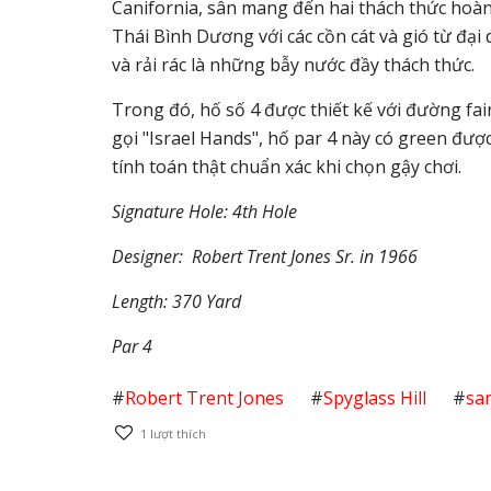
Canifornia, sân mang đến hai thách thức hoàn
Thái Bình Dương với các cồn cát và gió từ đại
và rải rác là những bẫy nước đầy thách thức.
Trong đó, hố số 4 được thiết kế với đường fai
gọi "Israel Hands", hố par 4 này có green được
tính toán thật chuẩn xác khi chọn gậy chơi.
Signature Hole: 4th Hole
Designer: Robert Trent Jones Sr. in 1966
Length: 370 Yard
Par 4
#
Robert Trent Jones
#
Spyglass Hill
#
sa
1
lượt thích