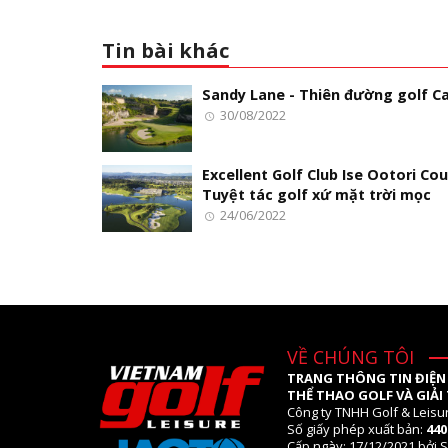
Tin bài khác
Sandy Lane - Thiên đường golf Ca
30/08/2022
Excellent Golf Club Ise Ootori Cou
Tuyệt tác golf xứ mặt trời mọc
24/06/2022
VỀ CHÚNG TÔI
TRANG THÔNG TIN ĐIỆN
THỂ THAO GOLF VÀ GIẢI 
Công ty TNHH Golf & Leisu
Số giấy phép xuất bản:
44
Cấp ngày: 17/12/2021 bởi S