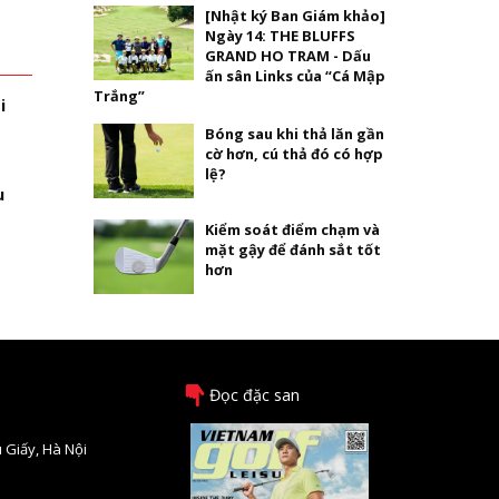
[Nhật ký Ban Giám khảo]
Ngày 14: THE BLUFFS
GRAND HO TRAM - Dấu
ấn sân Links của “Cá Mập
Trắng”
i
Bóng sau khi thả lăn gần
cờ hơn, cú thả đó có hợp
lệ?
u
Kiểm soát điểm chạm và
mặt gậy để đánh sắt tốt
hơn
Đọc đặc san
 Giấy, Hà Nội