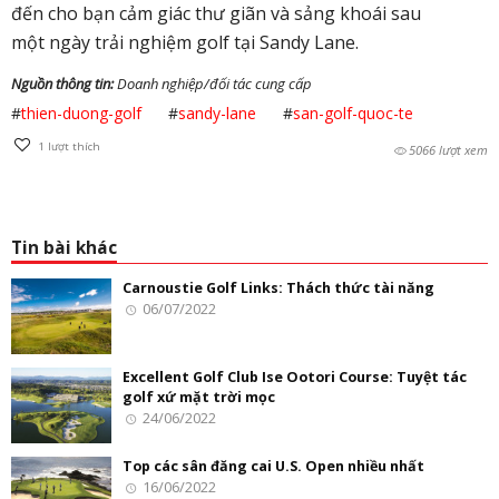
đến cho bạn cảm giác thư giãn và sảng khoái sau
một ngày trải nghiệm golf tại Sandy Lane.
Nguồn thông tin:
Doanh nghiệp/đối tác cung cấp
#
thien-duong-golf
#
sandy-lane
#
san-golf-quoc-te
1
lượt thích
5066 lượt xem
Tin bài khác
Carnoustie Golf Links: Thách thức tài năng
06/07/2022
Excellent Golf Club Ise Ootori Course: Tuyệt tác
golf xứ mặt trời mọc
24/06/2022
Top các sân đăng cai U.S. Open nhiều nhất
16/06/2022