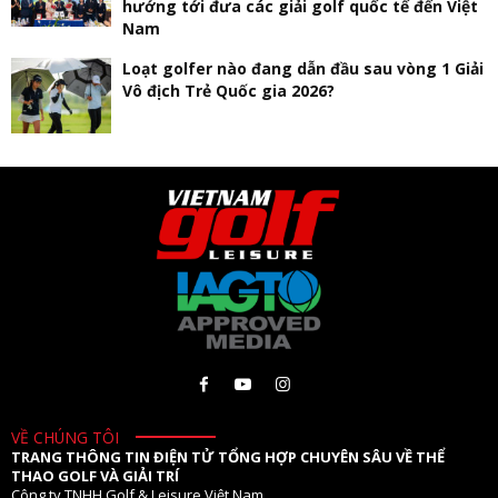
hướng tới đưa các giải golf quốc tế đến Việt
Nam
Loạt golfer nào đang dẫn đầu sau vòng 1 Giải
Vô địch Trẻ Quốc gia 2026?
VỀ CHÚNG TÔI
TRANG THÔNG TIN ĐIỆN TỬ TỔNG HỢP CHUYÊN SÂU VỀ THỂ
THAO GOLF VÀ GIẢI TRÍ
Công ty TNHH Golf & Leisure Việt Nam