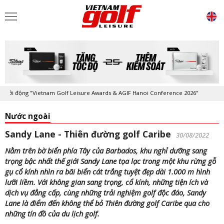
 động "Vietnam Golf Leisure Awards & AGIF Hanoi Conference 2026"
Kỷ
Nước ngoài
Sandy Lane - Thiên đường golf Caribe
30/08/2022
Nằm trên bờ biển phía Tây của Barbados, khu nghỉ dưỡng sang
trọng bậc nhất thế giới Sandy Lane tọa lạc trong một khu rừng gỗ
gụ cổ kính nhìn ra bãi biển cát trắng tuyệt đẹp dài 1.000 m hình
lưỡi liềm. Với không gian sang trọng, cổ kính, những tiện ích và
dịch vụ đẳng cấp, cùng những trải nghiệm golf độc đáo, Sandy
Lane là điểm đến không thể bỏ Thiên đường golf Caribe qua cho
những tín đồ của du lịch golf.