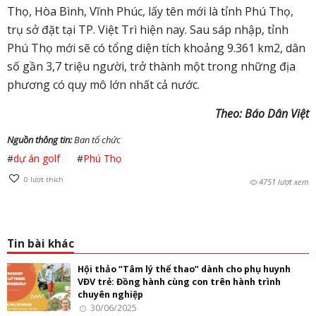
Thọ, Hòa Bình, Vĩnh Phúc, lấy tên mới là tỉnh Phú Thọ,
trụ sở đặt tại TP. Việt Trì hiện nay. Sau sáp nhập, tỉnh
Phú Thọ mới sẽ có tổng diện tích khoảng 9.361 km2, dân
số gần 3,7 triệu người, trở thành một trong những địa
phương có quy mô lớn nhất cả nước.
Theo: Báo Dân Việt
Nguồn thông tin:
Ban tổ chức
#
dự án golf
#
Phú Thọ
0
lượt thích
4751 lượt xem
Tin bài khác
Hội thảo “Tâm lý thể thao” dành cho phụ huynh
VĐV trẻ: Đồng hành cùng con trên hành trình
chuyên nghiệp
30/06/2025