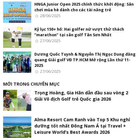
HNGA Junior Open 2025 chính thức khởi động: Sân
chơi mùa hè dành cho các tài năng trẻ
28/06/2025
Kỷ lục 150+ hố: Hai golfer nữ vượt thử thách
“marathon” tại sân golf Tân Sơn Nhất
27/06/2025
Dương Quốc Tuynh & Nguyễn Thị Ngọc Dung đăng
quang Giải golf VĐ TP.HCM Mở rộng Lần thứ 11-
2025
27/06/2025
MỚI TRONG CHUYÊN MỤC
Trọng Hoàng, Gia Hân dẫn đầu sau vòng 2
Giải Vô địch Golf trẻ Quốc gia 2026
Alma Resort Cam Ranh vào Top 5 Khu nghỉ
dưỡng tốt nhất Đông Nam Á tại Travel +
Leisure World’s Best Awards 2026