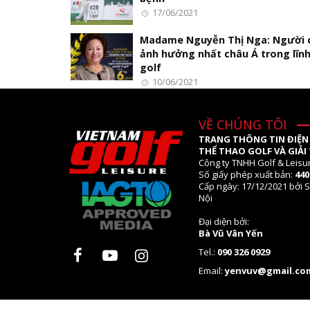
17/06/2021
Madame Nguyễn Thị Nga: Người 
ảnh hưởng nhất châu Á trong lĩn
golf
10/06/2021
VỀ CHÚNG TÔI
TRANG THÔNG TIN ĐIỆN
THỂ THAO GOLF VÀ GIẢI 
Công ty TNHH Golf & Leisu
Số giấy phép xuất bản:
44
Cấp ngày: 17/12/2021 bởi S
Nội
Đại diện bởi:
Bà Vũ Vân Yến
Tel.:
090 326 0929
Email:
yenvuv@gmail.co