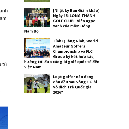
ranh
[Nhật ký Ban Giám khảo]
Ngày 15: LONG THÀNH
nam
GOLF CLUB - Viên ngọc
xanh của miền Đông
Nam Bộ
Tỉnh Quảng Ninh, World
Amateur Golfers
Championship và FLC
Group ký kết hợp tác,
hướng tới đưa các giải golf quốc tế đến
a từ
Việt Nam
Loạt golfer nào đang
dẫn đầu sau vòng 1 Giải
Vô địch Trẻ Quốc gia
n
2026?