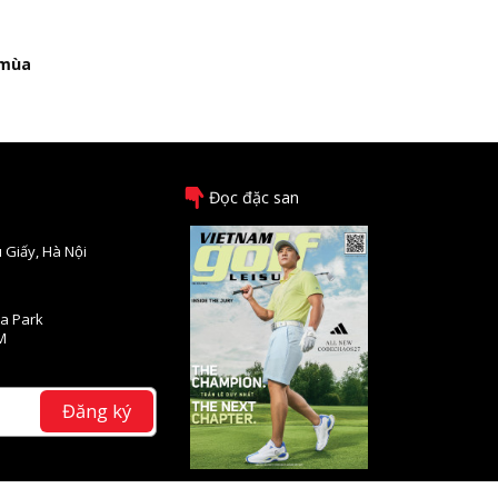
 mùa
Đọc đặc san
 Giấy, Hà Nội
na Park
M
Đăng ký