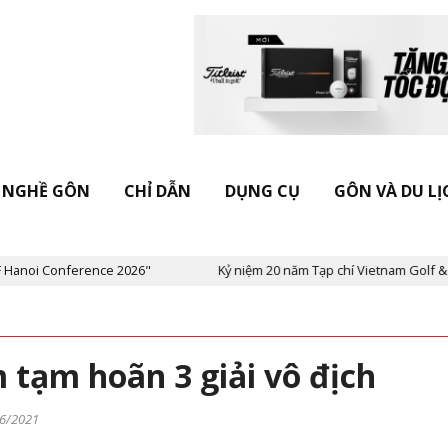
NGHỀ GÔN
CHỈ DẪN
DỤNG CỤ
GÔN VÀ DU LỊ
erence 2026"
Kỷ niệm 20 năm Tạp chí Vietnam Golf & Leisure: “W
 tạm hoãn 3 giải vô địch
6/2021