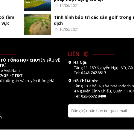
14/06/2021
có tầm
Tình hình bảo trì các sân golf trong
h vực
dịch
10/06/2021
LIÊN HỆ
 TỬ TỔNG HỢP CHUYÊN SÂU VỀ
Hà Nội:
TRÍ
Tầng 11. 169 Nguyễn Ngọc Vũ, Cầu
re Việt Nam
Tel:
0243 747 3517
07/GP –TTĐT
ở thông tin và truyền thông Hà
Hồ Chí Minh:
Tầng 18, Khối A, Tòa nhà Indochi
4 Nguyễn Đình Chiểu, Quận 1, HC
Tel:
028 6672 8400
m