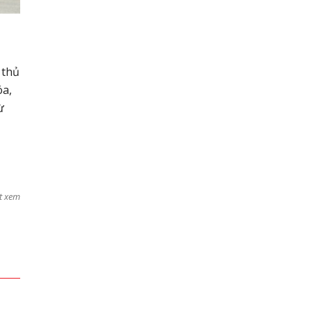
 thủ
óa,
ừ
t xem