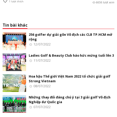
1
lượt thích
6656 lượt xem
Tin bài khác
256 golfer dự giải gôn Vô địch các CLB TP.HCM mở
rộng
12/07/2022
Ladies Golf & Beauty Club háo hức mừng tuổi lên 3
11/07/2022
Hoa hậu Thế giới Việt Nam 2022 tổ chức giải golf
Strong Vietnam
08/07/2022
Những thay đổi đáng chú ý tại 3 giải golf Vô địch
Nghiệp dư Quốc gia
07/07/2022