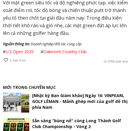
Với mặt green siêu tốc và độ nghiêng phức tạp, việc kiểm
soát điểm rơi, tốc độ bóng và chiến thuật putt trở thành
yếu tố then chốt tại giải đấu năm nay. Trong điều kiện
thời tiết khô ráo và gió nhẹ, các mặt green đặt áp lực lớn
lên cả những golfer hàng đầu.
Nguồn thông tin:
Doanh nghiệp/đối tác cung cấp
#
U.S Open 2025
#
Oakmont Country Club
0
lượt thích
3768 lượt xem
MỚI TRONG CHUYÊN MỤC
[Nhật ký Ban Giám khảo] Ngày 16: VINPEARL
GOLF LÉMAN - Mảnh ghép mới của golf đô thị
phía Nam
Sẵn sàng “bùng nổ” cùng Long Thành Golf
Club Championship - Vòng 2