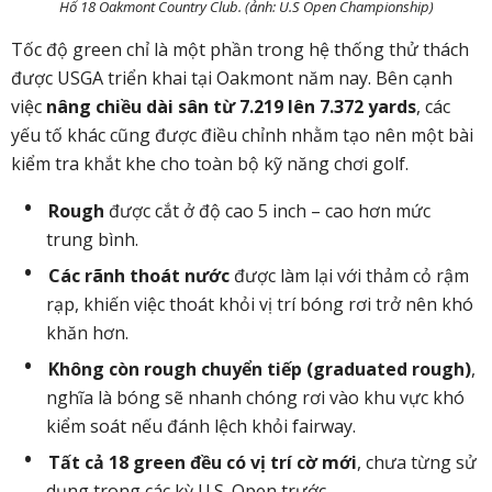
Hố 18 Oakmont Country Club. (ảnh: U.S Open Championship)
Tốc độ green chỉ là một phần trong hệ thống thử thách
được USGA triển khai tại Oakmont năm nay. Bên cạnh
việc
nâng chiều dài sân từ 7.219 lên 7.372 yards
, các
yếu tố khác cũng được điều chỉnh nhằm tạo nên một bài
kiểm tra khắt khe cho toàn bộ kỹ năng chơi golf.
Rough
được cắt ở độ cao 5 inch – cao hơn mức
trung bình.
Các rãnh thoát nước
được làm lại với thảm cỏ rậm
rạp, khiến việc thoát khỏi vị trí bóng rơi trở nên khó
khăn hơn.
Không còn rough chuyển tiếp (graduated rough)
,
nghĩa là bóng sẽ nhanh chóng rơi vào khu vực khó
kiểm soát nếu đánh lệch khỏi fairway.
Tất cả 18 green đều có vị trí cờ mới
, chưa từng sử
dụng trong các kỳ U.S. Open trước.