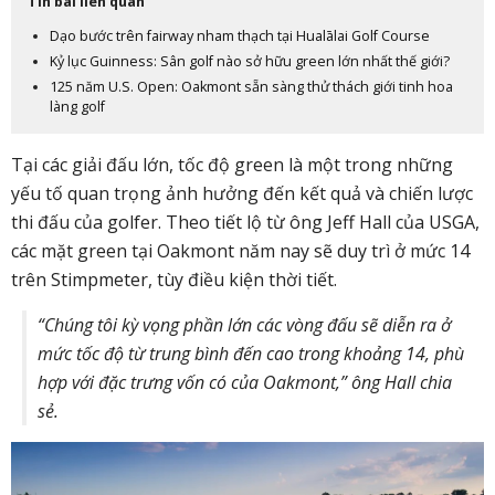
Tin bài liên quan
Dạo bước trên fairway nham thạch tại Hualālai Golf Course
Kỷ lục Guinness: Sân golf nào sở hữu green lớn nhất thế giới?
125 năm U.S. Open: Oakmont sẵn sàng thử thách giới tinh hoa
làng golf
Tại các giải đấu lớn, tốc độ green là một trong những
yếu tố quan trọng ảnh hưởng đến kết quả và chiến lược
thi đấu của golfer. Theo tiết lộ từ ông Jeff Hall của USGA,
các mặt green tại Oakmont năm nay sẽ duy trì ở mức
14
trên Stimpmeter, tùy điều kiện thời tiết.
“Chúng tôi kỳ vọng phần lớn các vòng đấu sẽ diễn ra ở
mức tốc độ từ trung bình đến cao trong khoảng 14, phù
hợp với đặc trưng vốn có của Oakmont,” ông Hall chia
sẻ.