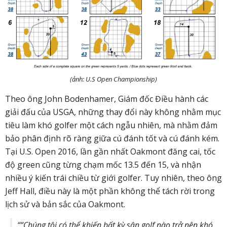
(ảnh: U.S Open Championship)
Theo ông John Bodenhamer, Giám đốc Điều hành các
giải đấu của USGA, những thay đổi này không nhằm mục
tiêu làm khó golfer một cách ngẫu nhiên, mà nhằm đảm
bảo phân định rõ ràng giữa cú đánh tốt và cú đánh kém.
Tại U.S. Open 2016, lần gần nhất Oakmont đăng cai, tốc
độ green cũng từng chạm mốc
13.5 đến 15
, và nhận
nhiều ý kiến trái chiều từ giới golfer. Tuy nhiên, theo ông
Jeff Hall, điều này là một phần không thể tách rời trong
lịch sử và bản sắc của Oakmont.
““Chúng tôi có thể khiến bất kỳ sân golf nào trở nên khó