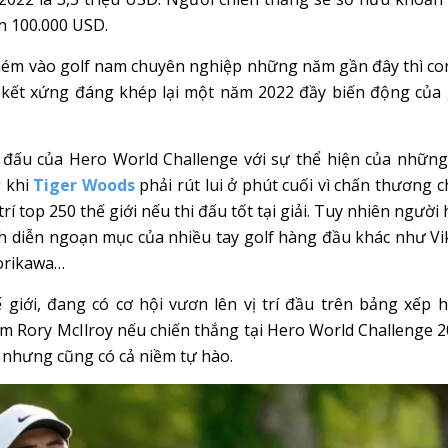
ơn 100.000 USD.
 ném vào golf nam chuyên nghiệp những năm gần đây thì co
 kết xứng đáng khép lại một năm 2022 đầy biến động của 
đấu của Hero World Challenge với sự thể hiện của những
g khi
Tiger Woods
phải rút lui ở phút cuối vì chấn thương c
rí top 250 thế giới nếu thi đấu tốt tại giải. Tuy nhiên người
h diễn ngoạn mục của nhiều tay golf hàng đầu khác như Vi
Morikawa…
hế giới, đang có cơ hội vươn lên vị trí đầu trên bảng xếp 
im Rory McIlroy nếu chiến thắng tại Hero World Challenge 2
, nhưng cũng có cả niềm tự hào.