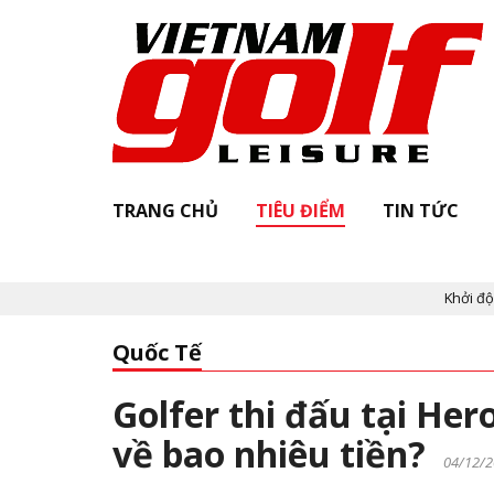
TRANG CHỦ
TIÊU ĐIỂM
TIN TỨC
Khởi động "Vietnam G
Quốc Tế
Golfer thi đấu tại He
về bao nhiêu tiền?
04/12/