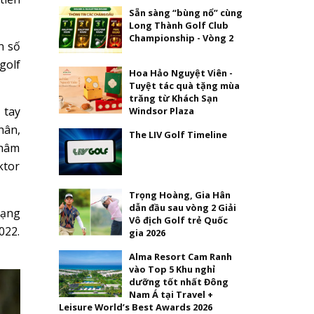
Sẵn sàng “bùng nổ” cùng
Long Thành Golf Club
Championship - Vòng 2
n số
golf
Hoa Hảo Nguyệt Viên -
Tuyệt tác quà tặng mùa
trăng từ Khách Sạn
 tay
Windsor Plaza
hân,
The LIV Golf Timeline
 hâm
ktor
Trọng Hoàng, Gia Hân
dẫn đầu sau vòng 2 Giải
hạng
Vô địch Golf trẻ Quốc
022.
gia 2026
Alma Resort Cam Ranh
vào Top 5 Khu nghỉ
dưỡng tốt nhất Đông
Nam Á tại Travel +
Leisure World’s Best Awards 2026