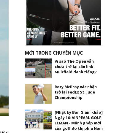
MỚI TRONG CHUYÊN MỤC
Vì sao The Open vẫn
chưa trở lại sân link
Muirfield danh tiếng?
Rory McIlroy xác nhận
trở lại FedEx St. Jude
Championship
[Nhật ký Ban Giám khảo]
Ngày 16: VINPEARL GOLF
LÉMAN - Mảnh ghép mới
của golf đô thị phía Nam
tiền