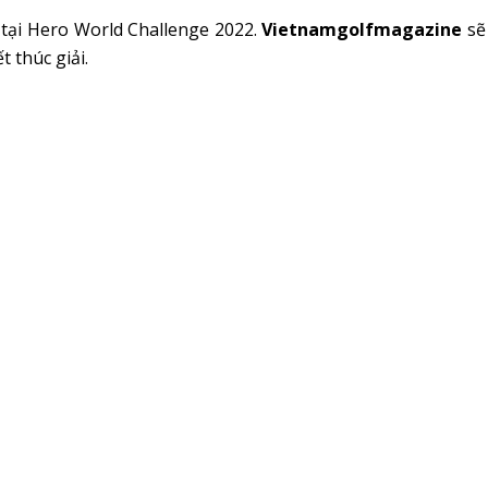
tại Hero World Challenge 2022.
Vietnamgolfmagazine
sẽ
t thúc giải.