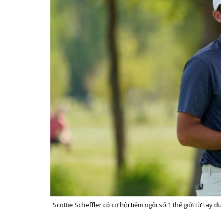
Scottie Scheffler có cơ hội tiếm ngôi số 1 thế giới từ ta