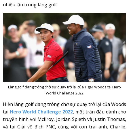
nhiều lần trong làng golf.
Làng golf đang trông chờ sự quay trở lại của Tiger Woods tại Hero
World Challenge 2022
Hiện làng golf đang trông chờ sự quay trở lại của Woods
tại
Hero World Challenge 2022
, một trận đấu dành cho
truyền hình với McIlroy, Jordan Spieth và Justin Thomas,
và tại Giải vô địch PNC, cùng với con trai anh, Charlie.