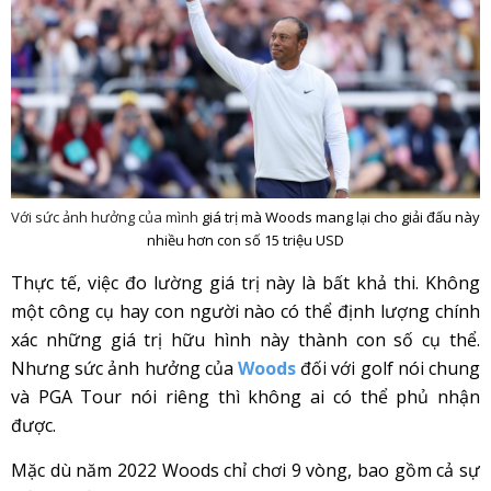
Với sức ảnh hưởng của mình
giá trị mà Woods mang lại cho giải đấu này
nhiều hơn con số 15 triệu USD
Thực tế, việc đo lường giá trị này là bất khả thi. Không
một công cụ hay con người nào có thể định lượng chính
xác những giá trị hữu hình này thành con số cụ thể.
Nhưng sức ảnh hưởng của
Woods
đối với golf nói chung
và PGA Tour nói riêng thì không ai có thể phủ nhận
được.
Mặc dù năm 2022 Woods chỉ chơi 9 vòng, bao gồm cả sự