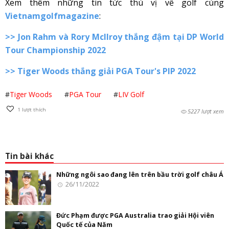
Xem thêm những tin tức thú vị về golf cùng
Vietnamgolfmagazine
:
>>
Jon Rahm và Rory McIlroy thắng đậm tại DP World
Tour Championship 2022
>>
Tiger Woods thắng giải PGA Tour's PIP 2022
#
Tiger Woods
#
PGA Tour
#
LIV Golf
1
lượt thích
5227 lượt xem
Tin bài khác
Những ngôi sao đang lên trên bầu trời golf châu Á
26/11/2022
Đức Phạm được PGA Australia trao giải Hội viên
Quốc tế của Năm