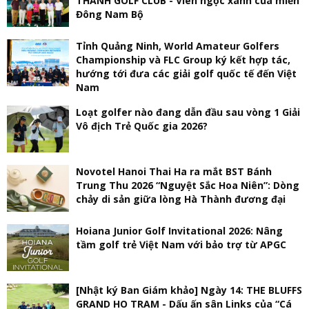
THÀNH GOLF CLUB - Viên ngọc xanh của miền
Đông Nam Bộ
Tỉnh Quảng Ninh, World Amateur Golfers
Championship và FLC Group ký kết hợp tác,
hướng tới đưa các giải golf quốc tế đến Việt
Nam
Loạt golfer nào đang dẫn đầu sau vòng 1 Giải
Vô địch Trẻ Quốc gia 2026?
Novotel Hanoi Thai Ha ra mắt BST Bánh
Trung Thu 2026 “Nguyệt Sắc Hoa Niên”: Dòng
chảy di sản giữa lòng Hà Thành đương đại
Hoiana Junior Golf Invitational 2026: Nâng
tầm golf trẻ Việt Nam với bảo trợ từ APGC
[Nhật ký Ban Giám khảo] Ngày 14: THE BLUFFS
GRAND HO TRAM - Dấu ấn sân Links của “Cá