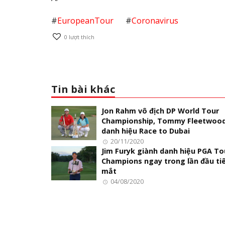
#
EuropeanTour
#
Coronavirus
0
lượt thích
Tin bài khác
Jon Rahm vô địch DP World Tour
Championship, Tommy Fleetwood
danh hiệu Race to Dubai
20/11/2020
Jim Furyk giành danh hiệu PGA To
Champions ngay trong lần đầu tiê
mắt
04/08/2020