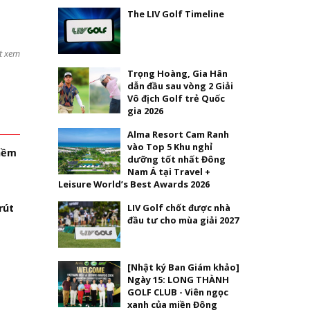
The LIV Golf Timeline
t xem
Trọng Hoàng, Gia Hân
dẫn đầu sau vòng 2 Giải
Vô địch Golf trẻ Quốc
gia 2026
Alma Resort Cam Ranh
vào Top 5 Khu nghỉ
thềm
dưỡng tốt nhất Đông
Nam Á tại Travel +
Leisure World’s Best Awards 2026
LIV Golf chốt được nhà
rút
đầu tư cho mùa giải 2027
[Nhật ký Ban Giám khảo]
Ngày 15: LONG THÀNH
GOLF CLUB - Viên ngọc
xanh của miền Đông