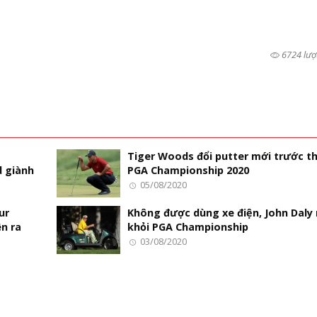
6724 lượ
Tiger Woods đổi putter mới trước 
 giành
PGA Championship 2020
05/08/2020
ur
Không được dùng xe điện, John Daly 
n ra
khỏi PGA Championship
03/08/2020