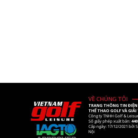
VỀ CHÚNG TÔI
TRANG THÔNG TIN ĐIỆN
THỂ THAO GOLF VÀ GIẢI 
Công ty TNHH Golf & Leisu
Số giấy phép xuất bản:
44
Cấp ngày: 17/12/2021 bởi S
Nội