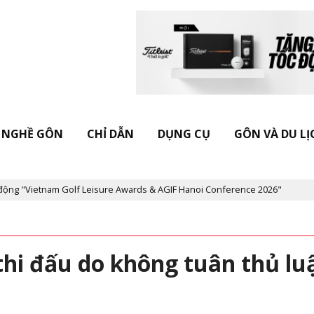
NGHỀ GÔN
CHỈ DẪN
DỤNG CỤ
GÔN VÀ DU LỊ
Vietnam Golf Leisure Awards & AGIF Hanoi Conference 2026"
Kỷ 
thi đấu do không tuân thủ lu