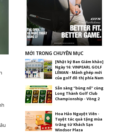
MỚI TRONG CHUYÊN MỤC
[Nhật ký Ban Giám khảo]
Ngày 16: VINPEARL GOLF
n
LÉMAN - Mảnh ghép mới
của golf đô thị phía Nam
Sẵn sàng “bùng nổ” cùng
Long Thành Golf Club
Championship - Vòng 2
nh
Hoa Hảo Nguyệt Viên -
Tuyệt tác quà tặng mùa
trăng từ Khách Sạn
hâu
Windsor Plaza