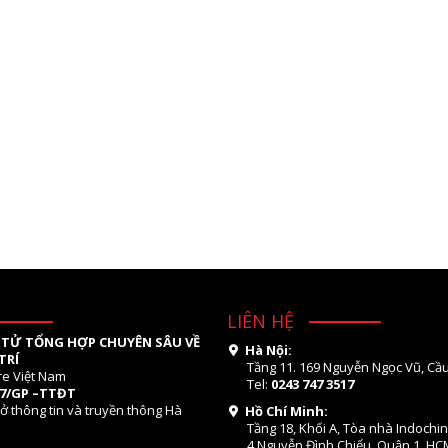
LIÊN HỆ
 TỬ TỔNG HỢP CHUYÊN SÂU VỀ
Hà Nội:
TRÍ
Tầng 11. 169 Nguyễn Ngọc Vũ, Cầu
re Việt Nam
Tel:
0243 747 3517
07/GP –TTĐT
ở thông tin và truyền thông Hà
Hồ Chí Minh:
Tầng 18, Khối A, Tòa nhà Indochi
4 Nguyễn Đình Chiểu, Quận 1, HC