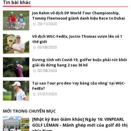
Tin bài khác
Jon Rahm vô địch DP World Tour Championship,
Tommy Fleetwood giành danh hiệu Race to Dubai
20/11/2020
Vô địch WGC-FedEx, Justin Thomas vươn lên số 1
thế giới
03/08/2020
Dương tính với Covid-19, golfer buộc phải rút khỏi
giải dù đứng hạng 2 sau 36 hố
02/08/2020
Tại sao Tour pro đeo 'ruy băng cầu vồng' tại WGC-
FedEx?
31/07/2020
MỚI TRONG CHUYÊN MỤC
[Nhật ký Ban Giám khảo] Ngày 16: VINPEARL
GOLF LÉMAN - Mảnh ghép mới của golf đô thị
phía Nam