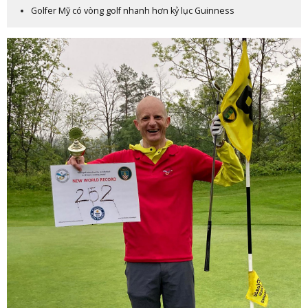
Golfer Mỹ có vòng golf nhanh hơn kỷ lục Guinness