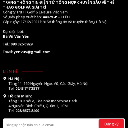
TRANG THÔNG TIN ĐIỆN TỬ TỔNG HỢP CHUYÊN SÂU VỀ THỂ
THAO GOLF VÀ GIẢI TRÍ
Công ty TNHH Golf & Leisure Việt Nam
Số giấy phép xuất bản:
4407/GP –TTĐT
Cấp ngày: 17/12/2021 bởi Sở thông tin và truyền thông Hà Nội
Đại diện bởi:
Bà Vũ Vân Yến
Tel.:
090 326 0929
Email:
yenvuv@gmail.com
LIÊN HỆ
Hà Nội:
Tầng 11. 169 Nguyễn Ngọc Vũ, Cầu Giấy, Hà Nội
Tel:
0243 747 3517
Hồ Chí Minh:
Tầng 18, Khối A, Tòa nhà Indochina Park
4 Nguyễn Đình Chiểu, Quận 1, HCM
Tel:
028 6672 8400
Đăng ký