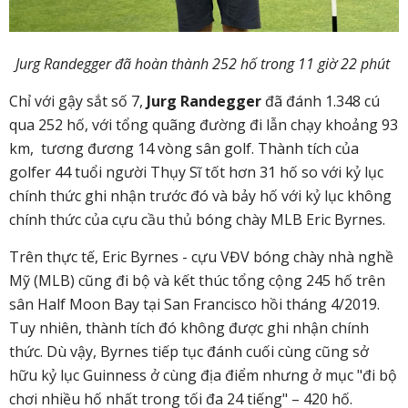
Jurg Randegger đã hoàn thành 252 hố trong 11 giờ 22 phút
Chỉ với gậy sắt số 7,
Jurg Randegger
đã đánh 1.348 cú
qua 252 hố, với tổng quãng đường đi lẫn chạy khoảng 93
km, tương đương 14 vòng sân golf. Thành tích của
golfer 44 tuổi người Thụy Sĩ tốt hơn 31 hố so với kỷ lục
chính thức ghi nhận trước đó và bảy hố với kỷ lục không
chính thức của cựu cầu thủ bóng chày MLB Eric Byrnes.
Trên thực tế, Eric Byrnes - cựu VĐV bóng chày nhà nghề
Mỹ (MLB) cũng đi bộ và kết thúc tổng cộng 245 hố trên
sân Half Moon Bay tại San Francisco hồi tháng 4/2019.
Tuy nhiên, thành tích đó không được ghi nhận chính
thức. Dù vậy, Byrnes tiếp tục đánh cuối cùng cũng sở
hữu kỷ lục Guinness ở cùng địa điểm nhưng ở mục "đi bộ
chơi nhiều hố nhất trong tối đa 24 tiếng" – 420 hố.