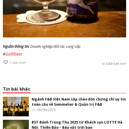
Nguồn thông tin:
Doanh nghiệp/đối tác cung cấp
#
GolfBeer
1
lượt thích
5268 lượt xem
Tin bài khác
Ngành F&B Việt Nam sắp chào đón chứng chỉ uy tín
toàn cầu về Sommelier & Quản trị F&B
06/09/2025
BST Bánh Trung Thu 2025 từ Khách sạn LOTTE Hà
Nội: Thiên Bảo – Báu vật trời ban