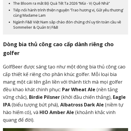
The Bloom ra mắt Bộ Quà Tết Ta 2026 “Mùi - Vị Quê Nhà”
Tiếp nối hành trình thiện nguyện ‘Trao hương vị, Gửi yêu thương’
cùng Madame Lam
Ngành F&B Việt Nam sắp chào đón chứng chỉ uy tín toàn cầu về
Sommelier & Quản trị F&B
Dòng bia thủ công cao cấp dành riêng cho
golfer
GolfBeer được sáng tạo như một dòng bia thủ công cao
cấp thiết kế riêng cho phân khúc golfer. Mỗi loại bia
mang một cái tên gắn liền với thành tích mà mọi golfer
đều khao khát chinh phục:
Par Wheat Ale
(nền tảng
vững chắc),
Birdie Pilsner
(khởi đầu chiến thắng),
Eagle
IPA
(biểu tượng bứt phá),
Albatross Dark Ale
(niềm tự
hào hiếm có), và
HIO Amber Ale
(khoảnh khắc vinh
quang để đời).