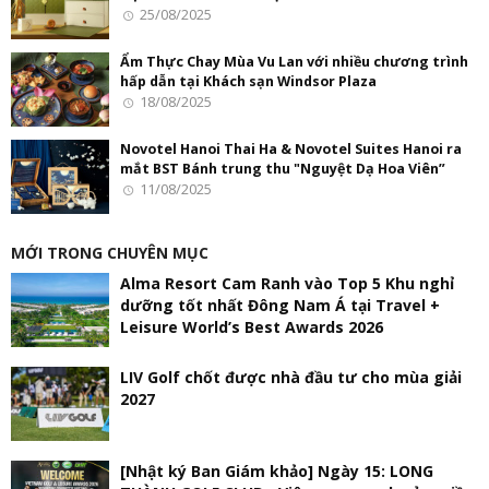
25/08/2025
Ẩm Thực Chay Mùa Vu Lan với nhiều chương trình
hấp dẫn tại Khách sạn Windsor Plaza
18/08/2025
Novotel Hanoi Thai Ha & Novotel Suites Hanoi ra
mắt BST Bánh trung thu "Nguyệt Dạ Hoa Viên”
11/08/2025
MỚI TRONG CHUYÊN MỤC
Alma Resort Cam Ranh vào Top 5 Khu nghỉ
dưỡng tốt nhất Đông Nam Á tại Travel +
Leisure World’s Best Awards 2026
LIV Golf chốt được nhà đầu tư cho mùa giải
2027
[Nhật ký Ban Giám khảo] Ngày 15: LONG