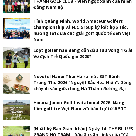
THÀNH GOLF CLUB - Viên ngọc xanh của miền
Đông Nam Bộ
Tỉnh Quảng Ninh, World Amateur Golfers
Championship và FLC Group ký kết hợp tác,
hướng tới đưa các giải golf quốc tế đến Việt
Nam
Loạt golfer nào đang dẫn đầu sau vòng 1 Giải
Vô địch Trẻ Quốc gia 2026?
Novotel Hanoi Thai Ha ra mắt BST Bánh
Trung Thu 2026 “Nguyệt Sắc Hoa Niên”: Dòng
chảy di sản giữa lòng Hà Thành đương đại
Hoiana Junior Golf Invitational 2026: Nâng
tầm golf trẻ Việt Nam với bảo trợ từ APGC
[Nhật ký Ban Giám khảo] Ngày 14: THE BLUFFS
GRAND HO TRAM - Dấu ấn sân Links của “Cá