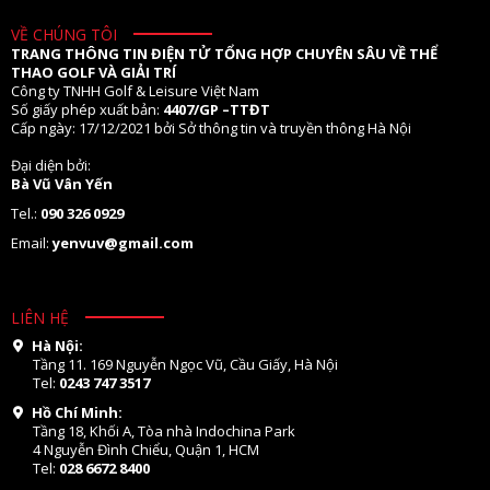
VỀ CHÚNG TÔI
TRANG THÔNG TIN ĐIỆN TỬ TỔNG HỢP CHUYÊN SÂU VỀ THỂ
THAO GOLF VÀ GIẢI TRÍ
Công ty TNHH Golf & Leisure Việt Nam
Số giấy phép xuất bản:
4407/GP –TTĐT
Cấp ngày: 17/12/2021 bởi Sở thông tin và truyền thông Hà Nội
Đại diện bởi:
Bà Vũ Vân Yến
Tel.:
090 326 0929
Email:
yenvuv@gmail.com
LIÊN HỆ
Hà Nội:
Tầng 11. 169 Nguyễn Ngọc Vũ, Cầu Giấy, Hà Nội
Tel:
0243 747 3517
Hồ Chí Minh:
Tầng 18, Khối A, Tòa nhà Indochina Park
4 Nguyễn Đình Chiểu, Quận 1, HCM
Tel:
028 6672 8400