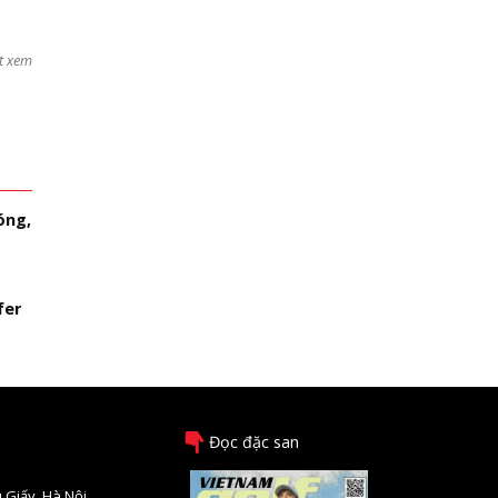
t xem
óng,
fer
Đọc đặc san
 Giấy, Hà Nội