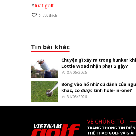
#
luat golf
0
lượt thích
Tin bài khác
Chuyện gì xảy ra trong bunker kh
Lottie Woad nhận phạt 2 gậy?
07/06/2026
Bóng vào hố nhờ cú đánh của ng
khác, có được tính hole-in-one?
31/05/2026
VỀ CHÚNG TÔI
TRANG THÔNG TIN ĐIỆN
THỂ THAO GOLF VÀ GIẢI 