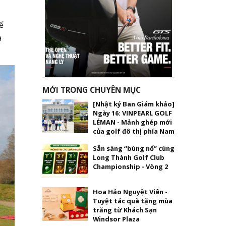
ế
a
MỚI TRONG CHUYÊN MỤC
[Nhật ký Ban Giám khảo]
Ngày 16: VINPEARL GOLF
LÉMAN - Mảnh ghép mới
của golf đô thị phía Nam
Sẵn sàng “bùng nổ” cùng
Long Thành Golf Club
Championship - Vòng 2
Hoa Hảo Nguyệt Viên -
Tuyệt tác quà tặng mùa
trăng từ Khách Sạn
Windsor Plaza