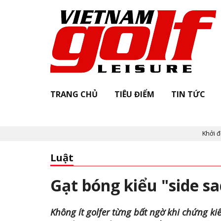
TRANG CHỦ
TIÊU ĐIỂM
TIN TỨC
Khởi động "Vietn
Luật
Gạt bóng kiểu "side s
Không ít golfer từng bất ngờ khi chứng ki