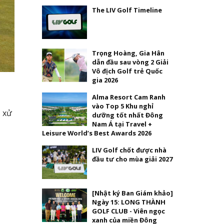
The LIV Golf Timeline
Trọng Hoàng, Gia Hân
dẫn đầu sau vòng 2 Giải
Vô địch Golf trẻ Quốc
gia 2026
Alma Resort Cam Ranh
vào Top 5 Khu nghỉ
ị xử
dưỡng tốt nhất Đông
Nam Á tại Travel +
Leisure World’s Best Awards 2026
LIV Golf chốt được nhà
đầu tư cho mùa giải 2027
[Nhật ký Ban Giám khảo]
Ngày 15: LONG THÀNH
GOLF CLUB - Viên ngọc
xanh của miền Đông