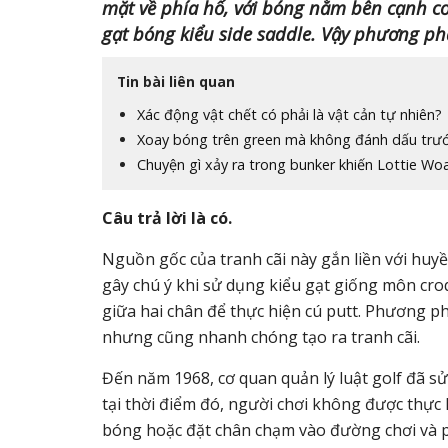
mặt về phía hố, với bóng nằm bên cạnh cơ 
gạt bóng kiểu side saddle. Vậy phương p
Tin bài liên quan
Xác động vật chết có phải là vật cản tự nhiên?
Xoay bóng trên green mà không đánh dấu trư
Chuyện gì xảy ra trong bunker khiến Lottie Wo
Câu trả lời là có.
Nguồn gốc của tranh cãi này gắn liền với hu
gây chú ý khi sử dụng kiểu gạt giống môn cr
giữa hai chân để thực hiện cú putt. Phương p
nhưng cũng nhanh chóng tạo ra tranh cãi.
Đến năm 1968, cơ quan quản lý luật golf đã sử
tại thời điểm đó, người chơi không được thực 
bóng hoặc đặt chân chạm vào đường chơi và p