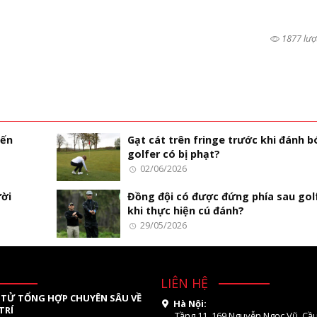
1877 lượ
iến
Gạt cát trên fringe trước khi đánh b
golfer có bị phạt?
02/06/2026
ười
Đồng đội có được đứng phía sau gol
khi thực hiện cú đánh?
29/05/2026
LIÊN HỆ
 TỬ TỔNG HỢP CHUYÊN SÂU VỀ
Hà Nội:
TRÍ
Tầng 11. 169 Nguyễn Ngọc Vũ, Cầu