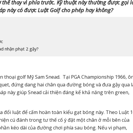
thể thay vì phía trước. Kỹ thuật này thường được gọi l
háp này có được Luật Golf cho phép hay không?
ớc
ad nhận phạt 2 gậy?
yền thoại golf Mỹ Sam Snead. Tại PGA Championship 1966, ô
oquet, đứng dang hai chân qua đường bóng và đưa gậy qua l
háp này giúp Snead cải thiện đáng kể khả năng trên green,
a đổi luật để cấm hoàn toàn kiểu gạt bóng này. Theo Luật 1
hiện cú đánh trong tư thế cố ý đặt một chân ở mỗi bên của
hần kéo dài của đường chơi phía sau bóng. Nếu vi phạm,