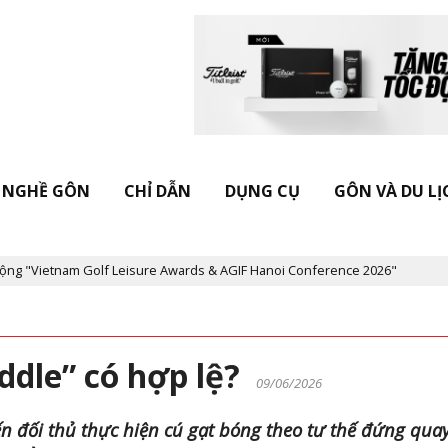
NGHỀ GÔN
CHỈ DẪN
DỤNG CỤ
GÔN VÀ DU LỊ
am Golf Leisure Awards & AGIF Hanoi Conference 2026"
Kỷ niệm 
addle” có hợp lệ?
09/06/2026
ến đối thủ thực hiện cú gạt bóng theo tư thế đứng qua