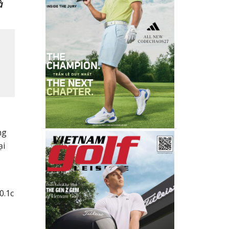
à
ng
ại
0.1c