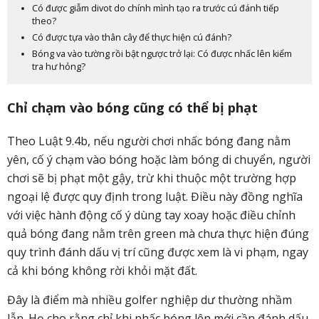
Có được giẫm divot do chính mình tạo ra trước cú đánh tiếp
theo?
Có được tựa vào thân cây để thực hiện cú đánh?
Bóng va vào tường rồi bật ngược trở lại: Có được nhấc lên kiểm
tra hư hỏng?
Chỉ chạm vào bóng cũng có thể bị phạt
Theo Luật 9.4b, nếu người chơi nhấc bóng đang nằm
yên, cố ý chạm vào bóng hoặc làm bóng di chuyển, người
chơi sẽ bị phạt một gậy, trừ khi thuộc một trường hợp
ngoại lệ được quy định trong luật.
Điều này đồng nghĩa
với việc hành động cố ý dùng tay xoay hoặc điều chỉnh
quả bóng đang nằm trên green mà chưa thực hiện đúng
quy trình đánh dấu vị trí cũng được xem là vi phạm, ngay
cả khi bóng không rời khỏi mặt đất.
Đây là điểm mà nhiều golfer nghiệp dư thường nhầm
lẫn. Họ cho rằng chỉ khi nhấc bóng lên mới cần đánh dấu