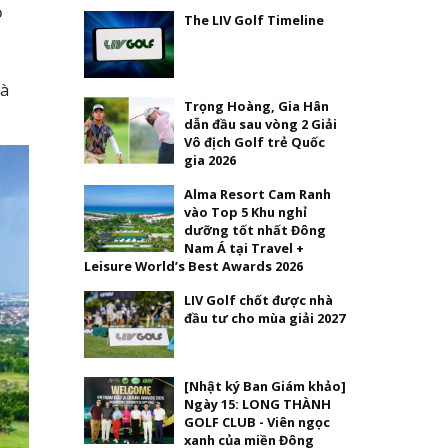
ỏ
The LIV Golf Timeline
và
Trọng Hoàng, Gia Hân
dẫn đầu sau vòng 2 Giải
Vô địch Golf trẻ Quốc
gia 2026
Alma Resort Cam Ranh
vào Top 5 Khu nghỉ
dưỡng tốt nhất Đông
Nam Á tại Travel +
Leisure World’s Best Awards 2026
LIV Golf chốt được nhà
đầu tư cho mùa giải 2027
[Nhật ký Ban Giám khảo]
Ngày 15: LONG THÀNH
GOLF CLUB - Viên ngọc
xanh của miền Đông