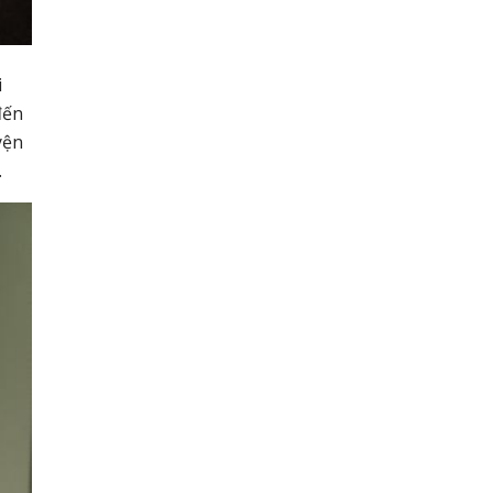
i
đến
yện
.