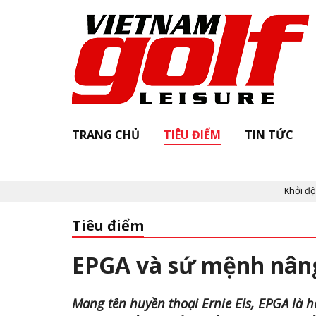
TRANG CHỦ
TIÊU ĐIỂM
TIN TỨC
Khởi động "Vietnam Golf L
Tiêu điểm
EPGA và sứ mệnh nâng
Mang tên huyền thoại Ernie Els, EPGA là họ