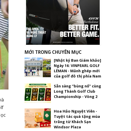
MỚI TRONG CHUYÊN MỤC
[Nhật ký Ban Giám khảo]
Ngày 16: VINPEARL GOLF
LÉMAN - Mảnh ghép mới
của golf đô thị phía Nam
Sẵn sàng “bùng nổ” cùng
Long Thành Golf Club
Championship - Vòng 2
và
lf
Hoa Hảo Nguyệt Viên -
Học
Tuyệt tác quà tặng mùa
trăng từ Khách Sạn
Windsor Plaza