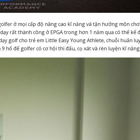
 golfer ở mọi cấp độ nâng cao kĩ năng và tận hưởng môn chơ
 dạy rất thành công ở EPGA trong hơn 1 năm qua có thể kể 
dạy golf cho trẻ em Little Easy Young Athlete, chuỗi huấn lu
9 hố để golfer có cơ hội thi đấu, cọ xát và rèn luyện kĩ năng