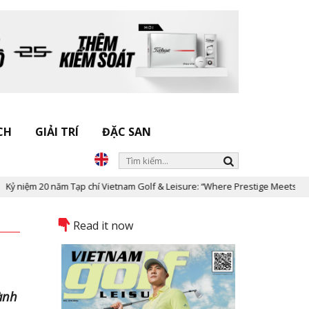
CH
GIẢI TRÍ
ĐẶC SAN
p chí Vietnam Golf & Leisure: “Where Prestige Meets Legacy”
Dấu
Read it now
hành