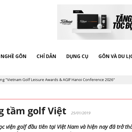
NGHỀ GÔN
CHỈ DẪN
DỤNG CỤ
GÔN VÀ DU LỊ
eisure Awards & AGIF Hanoi Conference 2026"
Kỷ niệm 20 năm Tạ
 tầm golf Việt
25/01/2019
c viện golf đầu tiên tại Việt Nam và hiện nay đã trở t