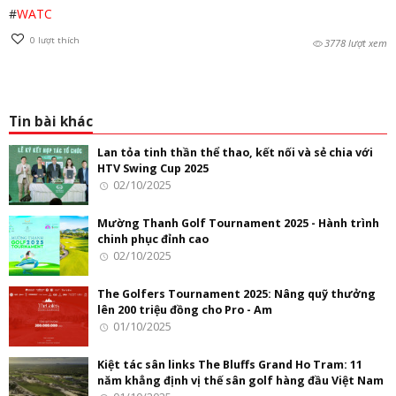
#
WATC
0
lượt thích
3778 lượt xem
Tin bài khác
Lan tỏa tinh thần thể thao, kết nối và sẻ chia với
HTV Swing Cup 2025
02/10/2025
Mường Thanh Golf Tournament 2025 - Hành trình
chinh phục đỉnh cao
02/10/2025
The Golfers Tournament 2025: Nâng quỹ thưởng
lên 200 triệu đồng cho Pro - Am
01/10/2025
Kiệt tác sân links The Bluffs Grand Ho Tram: 11
năm khẳng định vị thế sân golf hàng đầu Việt Nam