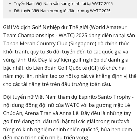
Tuyển Nam Việt Nam sẵn sàng tranh tài tại WATC 2025
Đội tuyển Việt Nam hướng tới đấu trường WATC 2025
Giải Vô địch Golf Nghiệp dư Thế giới (World Amateur
Team Championships - WATC) 2025 đang diễn ra tại sân
Tanah Merah Country Club (Singapore) đã chính thức
khởi tranh, quy tụ 36 đội tuyển đến từ các quốc gia và
vùng lãnh thổ. Đây là sự kiện golf nghiệp dư danh giá
bậc nhất, do Liên đoàn Golf Quốc tế (IGF) tổ chức hai
năm một lần, nhằm tạo cơ hội cọ xát và khẳng định vị thế
cho các tài năng trẻ trên đấu trường toàn cầu.
Đội tuyển nữ Việt Nam tham dự Espirito Santo Trophy -
nội dung đồng đội nữ của WATC với ba gương mặt: Lê
Chúc An, Arena Tran và Anna Lê. Đây đều là những tay
golf trẻ đang thi đấu nổi bật tại các giải trong nước và
từng có kinh nghiệm chinh chiến quốc tế, hứa hẹn đem
đến màn trình diễn nhiều triển vọng.