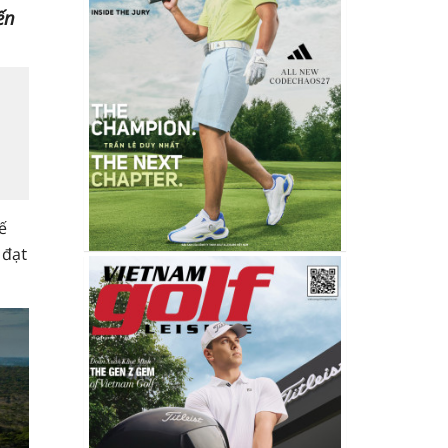
ến
ế
 đạt