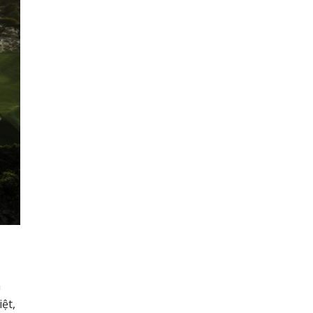
n
ệt,