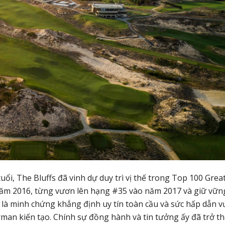
ổi, The Bluffs đã vinh dự duy trì vị thế trong Top 100 Grea
 năm 2016, từng vươn lên hạng #35 vào năm 2017 và giữ vữn
là minh chứng khẳng định uy tín toàn cầu và sức hấp dẫn v
rman kiến tạo. Chính sự đồng hành và tin tưởng ấy đã trở t