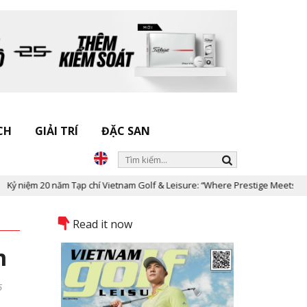
CH
GIẢI TRÍ
ĐẶC SAN
m Tạp chí Vietnam Golf & Leisure: “Where Prestige Meets Legacy”
Read it now
m
5