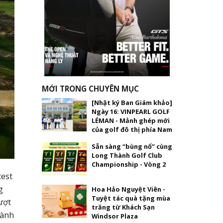
MỚI TRONG CHUYÊN MỤC
[Nhật ký Ban Giám khảo]
Ngày 16: VINPEARL GOLF
LÉMAN - Mảnh ghép mới
của golf đô thị phía Nam
Sẵn sàng “bùng nổ” cùng
Long Thành Golf Club
Championship - Vòng 2
test
g
Hoa Hảo Nguyệt Viên -
Tuyệt tác quà tặng mùa
ượt
trăng từ Khách Sạn
hành
Windsor Plaza