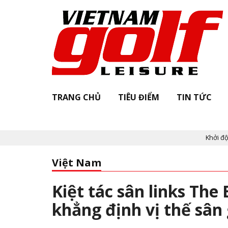
TRANG CHỦ
TIÊU ĐIỂM
TIN TỨC
Khởi động "Vietnam Go
Việt Nam
Kiệt tác sân links Th
khẳng định vị thế sâ