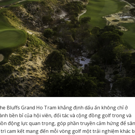
The Bluffs Grand Ho Tram khẳng định dấu ấn không chỉ ở
h bền bỉ của hội viên, đối tác và cộng đồng golf trong và
uồn động lực quan trọng, góp phần truyền cảm hứng để sâ
 trì cam kết mang đến mỗi vòng golf một trải nghiệm khác bi