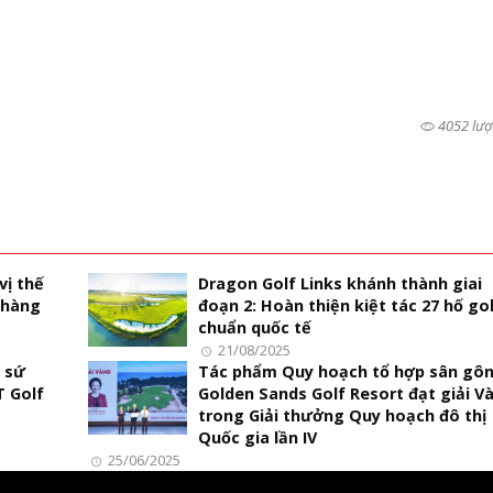
4052 lượ
vị thế
Dragon Golf Links khánh thành giai
 hàng
đoạn 2: Hoàn thiện kiệt tác 27 hố go
chuẩn quốc tế
21/08/2025
 sứ
Tác phẩm Quy hoạch tổ hợp sân gô
T Golf
Golden Sands Golf Resort đạt giải V
trong Giải thưởng Quy hoạch đô thị
Quốc gia lần IV
25/06/2025