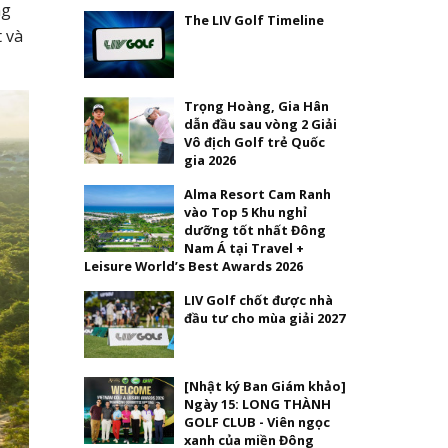
ng
The LIV Golf Timeline
t và
Trọng Hoàng, Gia Hân
dẫn đầu sau vòng 2 Giải
Vô địch Golf trẻ Quốc
gia 2026
Alma Resort Cam Ranh
vào Top 5 Khu nghỉ
dưỡng tốt nhất Đông
Nam Á tại Travel +
Leisure World’s Best Awards 2026
LIV Golf chốt được nhà
đầu tư cho mùa giải 2027
[Nhật ký Ban Giám khảo]
Ngày 15: LONG THÀNH
GOLF CLUB - Viên ngọc
xanh của miền Đông