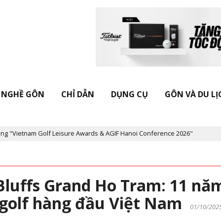
NGHỀ GÔN
CHỈ DẪN
DỤNG CỤ
GÔN VÀ DU LỊ
lf Leisure Awards & AGIF Hanoi Conference 2026"
Kỷ niệm 20 nă
e Bluffs Grand Ho Tram: 11 nă
n golf hàng đầu Việt Nam
01/10/202