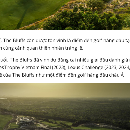
 The Bluffs còn được tôn vinh là điểm đến golf hàng đầu tạ
ch cùng cảnh quan thiên nhiên tráng lệ.
uổi, The Bluffs đã vinh dự đăng cai nhiều giải đấu danh giá
edesTrophy Vietnam Final (2023), Lexus Challenge (2023, 2024
hế của The Bluffs như một điểm đến golf hàng đầu châu Á.