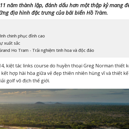
m 11 năm thành lập, đánh dấu hơn một thập kỷ mang đ
hững địa hình đặc trưng của bãi biển Hồ Tràm.
nh chinh phục đỉnh cao
ự xuất sắc
and Ho Tram - Trải nghiệm tinh hoa và độc đáo
4, kiệt tác links course do huyền thoại Greg Norman thiết k
kết hợp hài hòa giữa vẻ đẹp thiên nhiên hùng vĩ và thiết kế
ải golf vô địch thế giới.