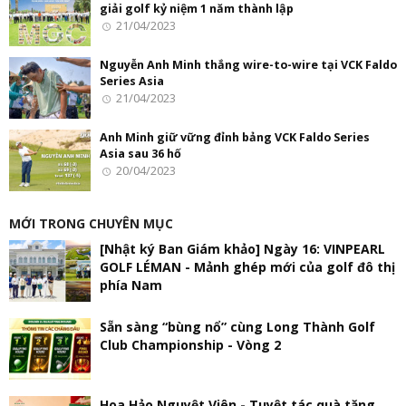
giải golf kỷ niệm 1 năm thành lập
21/04/2023
Nguyễn Anh Minh thắng wire-to-wire tại VCK Faldo
Series Asia
21/04/2023
Anh Minh giữ vững đỉnh bảng VCK Faldo Series
Asia sau 36 hố
20/04/2023
MỚI TRONG CHUYÊN MỤC
[Nhật ký Ban Giám khảo] Ngày 16: VINPEARL
GOLF LÉMAN - Mảnh ghép mới của golf đô thị
phía Nam
Sẵn sàng “bùng nổ” cùng Long Thành Golf
Club Championship - Vòng 2
Hoa Hảo Nguyệt Viên - Tuyệt tác quà tặng