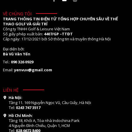
VỀ CHÚNG TÔI
TRANG THÔNG TIN ĐIỆN TỬ TỔNG HỢP CHUYÊN SÂU VỀ THỂ
THAO GOLF VÀ GIẢI TRÍ
Công ty TNHH Golf & Leisure Việt Nam
Số giấy phép xuất bản:
4407/GP –TTĐT
Cấp ngày: 17/12/2021 bởi Sở thông tin và truyền thông Hà Nội
Đại diện bởi:
Bà Vũ Vân Yến
Tel.:
090 326 0929
Email:
yenvuv@gmail.com
LIÊN HỆ
Hà Nội:
Tầng 11. 169 Nguyễn Ngọc Vũ, Cầu Giấy, Hà Nội
Tel:
0243 747 3517
Hồ Chí Minh:
Tầng 18, Khối A, Tòa nhà Indochina Park
4 Nguyễn Đình Chiểu, Quận 1, HCM
Tel:
028 6672 8400