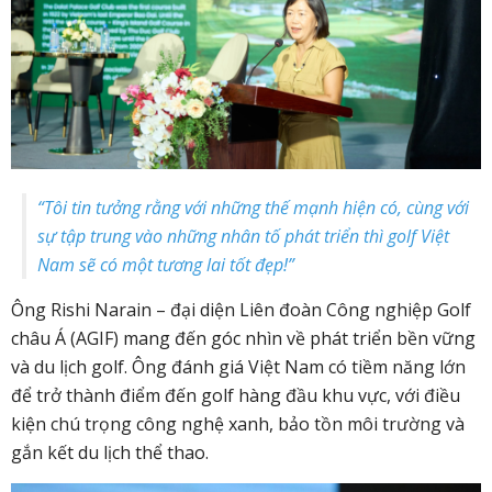
“Tôi tin tưởng rằng với những thế mạnh hiện có, cùng với
sự tập trung vào những nhân tố phát triển thì golf Việt
Nam sẽ có một tương lai tốt đẹp!”
Ông Rishi Narain – đại diện Liên đoàn Công nghiệp Golf
châu Á (AGIF) mang đến góc nhìn về phát triển bền vững
và du lịch golf. Ông đánh giá Việt Nam có tiềm năng lớn
để trở thành điểm đến golf hàng đầu khu vực, với điều
kiện chú trọng công nghệ xanh, bảo tồn môi trường và
gắn kết du lịch thể thao.