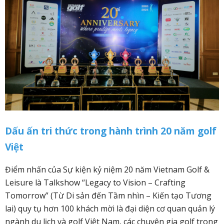
Dấu ấn tri thức trong hành trình 20 năm golf
Việt
Điểm nhấn của Sự kiện kỷ niệm 20 năm Vietnam Golf &
Leisure là Talkshow “Legacy to Vision – Crafting
Tomorrow” (Từ Di sản đến Tầm nhìn – Kiến tạo Tương
lai) quy tụ hơn 100 khách mời là đại diện cơ quan quản lý
ngành du lịch và golf Việt Nam, các chuyên gia golf trong