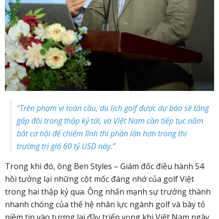
“Trên phạm vi toàn cầu, du lịch golf được dự báo sẽ tăng
gấp đôi trong thập kỷ tới, và Việt Nam cần tiếp tục nắm
bắt cơ hội để chiếm lĩnh thị phần lớn hơn trong thị
trường trị giá 60 tỷ USD này.”
Trong khi đó, ông Ben Styles – Giám đốc điều hành 54
hồi tưởng lại những cột mốc đáng nhớ của golf Việt
trong hai thập kỷ qua. Ông nhấn mạnh sự trưởng thành
nhanh chóng của thế hệ nhân lực ngành golf và bày tỏ
niềm tin vào tương lai đầy triển vọng khi Việt Nam ngày