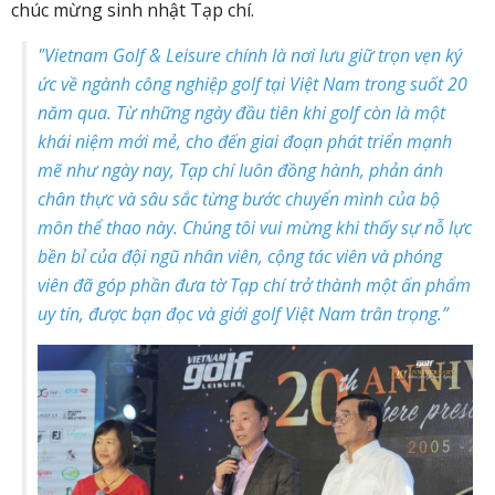
chúc mừng sinh nhật Tạp chí.
"Vietnam Golf & Leisure chính là nơi lưu giữ trọn vẹn ký
ức về ngành công nghiệp golf tại Việt Nam trong suốt 20
năm qua. Từ những ngày đầu tiên khi golf còn là một
khái niệm mới mẻ, cho đến giai đoạn phát triển mạnh
mẽ như ngày nay, Tạp chí luôn đồng hành, phản ánh
chân thực và sâu sắc từng bước chuyển mình của bộ
môn thể thao này. Chúng tôi vui mừng khi thấy sự nỗ lực
bền bỉ của đội ngũ nhân viên, cộng tác viên và phóng
viên đã góp phần đưa tờ Tạp chí trở thành một ấn phẩm
uy tín, được bạn đọc và giới golf Việt Nam trân trọng.”