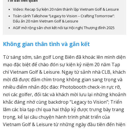
Tin bài liên quan
Video: Recap Sự kiện 20 năm thành lập Vietnam Golf & Leisure
Toàn cảnh Talkshow “Legacy to Vision – Crafting Tomorrow”:
Dấu ấn 20 năm Vietnam Golf & Leisure
AGIF mở rộng sân chơi kết nối tại Hội nghị Thượng đỉnh 2025
Không gian thân tình và gắn kết
Từ sáng sớm, sân golf Long Biên đã khoác lên mình diện
mạo đặc biệt để chào đón sự kiện kỷ niệm 20 năm Tạp
chí Vietnam Golf & Leisure. Ngay từ sảnh nhà CLB, khách
mời đã được đắm chìm trong không gian sang trọng và
nhiều điểm nhấn độc đáo: Photobooth check-in rực rỡ,
nơi các golfer, đối tác và khách mời lưu lại những khoảnh
khắc đáng nhớ cùng backdrop “Legacy to Vision”; Triển
lãm các bìa tạp chí qua hai thập kỷ được trưng bày trang
trọng, kể lại câu chuyện hành trình phát triển của
Vietnam Golf & Leisure từ những ngày đầu tiên đến hiện