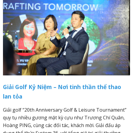
Giải Golf Kỷ Niệm – Nơi tinh thần thể thao
lan tỏa
Giải golf “20th Anniversary Golf & Leisure Tournament”
quy tụ nhiều gương mặt kỳ cựu như Trương Chí Quân,
Hoàng PING, cùng các đối tác, khách mời. Giải đấu áp
dụng thể thức System 36, với tổng giá trị giải thưởng