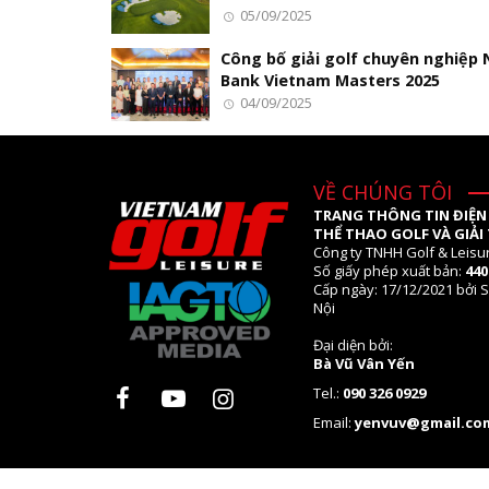
05/09/2025
Công bố giải golf chuyên nghiệp
Bank Vietnam Masters 2025
04/09/2025
VỀ CHÚNG TÔI
TRANG THÔNG TIN ĐIỆN
THỂ THAO GOLF VÀ GIẢI 
Công ty TNHH Golf & Leisu
Số giấy phép xuất bản:
44
Cấp ngày: 17/12/2021 bởi S
Nội
Đại diện bởi:
Bà Vũ Vân Yến
Tel.:
090 326 0929
Email:
yenvuv@gmail.co