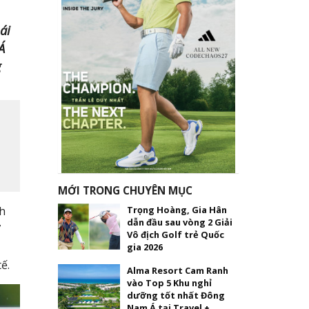
ái
Á
g
MỚI TRONG CHUYÊN MỤC
Trọng Hoàng, Gia Hân
h
dẫn đầu sau vòng 2 Giải
7
Vô địch Golf trẻ Quốc
gia 2026
ế.
Alma Resort Cam Ranh
vào Top 5 Khu nghỉ
dưỡng tốt nhất Đông
Nam Á tại Travel +