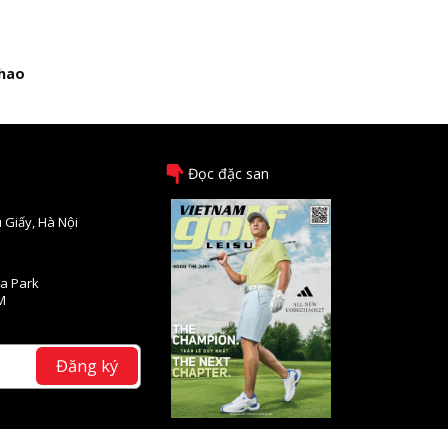
thao
Đọc đặc san
 Giấy, Hà Nội
na Park
M
Đăng ký