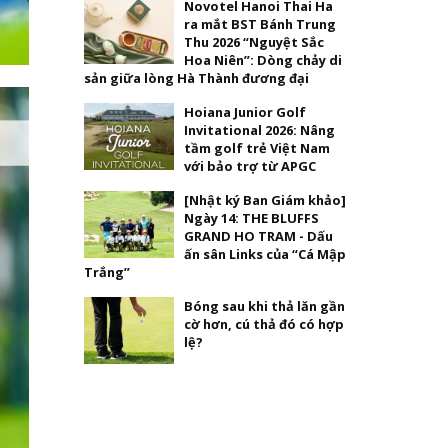
Novotel Hanoi Thai Ha
ra mắt BST Bánh Trung
Thu 2026 “Nguyệt Sắc
Hoa Niên”: Dòng chảy di
sản giữa lòng Hà Thành đương đại
Hoiana Junior Golf
Invitational 2026: Nâng
tầm golf trẻ Việt Nam
với bảo trợ từ APGC
[Nhật ký Ban Giám khảo]
Ngày 14: THE BLUFFS
GRAND HO TRAM - Dấu
ấn sân Links của “Cá Mập
Trắng”
Bóng sau khi thả lăn gần
cờ hơn, cú thả đó có hợp
lệ?