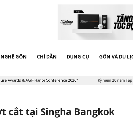
NGHỀ GÔN
CHỈ DẪN
DỤNG CỤ
GÔN VÀ DU LỊ
AGIF Hanoi Conference 2026"
Kỷ niệm 20 năm Tạp chí Vietnam Gol
 cắt tại Singha Bangkok