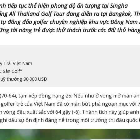
h tiếp tục thể hiện phong độ ấn tượng tại Singha
g All Thailand Golf Tour đang diễn ra tại Bangkok, Th
y tụ đông đảo golfer chuyên nghiệp khu vực Đông Nam 
hững tài năng trẻ được thử thách trước các đối thủ hàn
y Trái Việt Nam
u Sân Golf"
quỹ thưởng 90.000 USD
 (70-64), tạm xếp đồng hạng 25. Nếu như ở vòng mở màn an
2, golfer trẻ của Việt Nam đã có màn bứt phá ngoạn mục với 
h vòng đấu xuất sắc với 64 gậy (-6). Thành tích này giúp anh
 ghi dấu sự ổn định đáng nể trong môi trường thi đấu quốc t