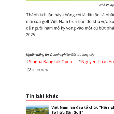
Nhà Vô đị
Thành tích lần này không chỉ là dấu ấn cá n
mới của golf Việt Nam trên bản đồ khu vực. Sự
để người hâm mộ kỳ vọng vào một cú bứt ph
2025.
Nguồn thông tin:
Doanh nghiệp/đối tác cung cấp
#
Singha Bangkok Open
#
Nguyen Tuan An
0
lượt thích
Tin bài khác
Việt Nam lần đầu tổ chức "Hội ng
Sở hữu Sân Golf"