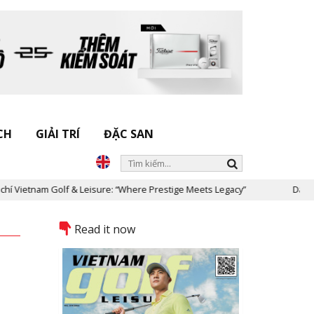
CH
GIẢI TRÍ
ĐẶC SAN
f & Leisure: “Where Prestige Meets Legacy”
Dấu ấn Nicklaus Desi
Read it now