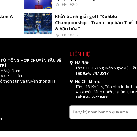
04/09/2025
 Nam A
Khởi tranh giải golf “Kohble
Championship - Tranh cúp báo Thể 
& Văn hóa”
03/09/2025
LIÊN HỆ
 TỬ TỔNG HỢP CHUYÊN SÂU VỀ
Hà Nội:
TRÍ
Tầng 11. 169 Nguyễn Ngọc Vũ, Cầu
re Việt Nam
Tel:
0243 747 3517
07/GP –TTĐT
ở thông tin và truyền thông Hà
Hồ Chí Minh:
Tầng 18, Khối A, Tòa nhà Indochi
4 Nguyễn Đình Chiểu, Quận 1, HC
Tel:
028 6672 8400
m