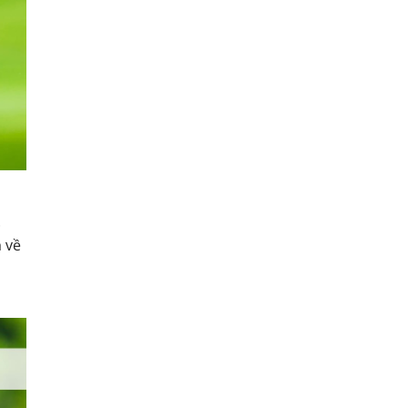
.
ả về