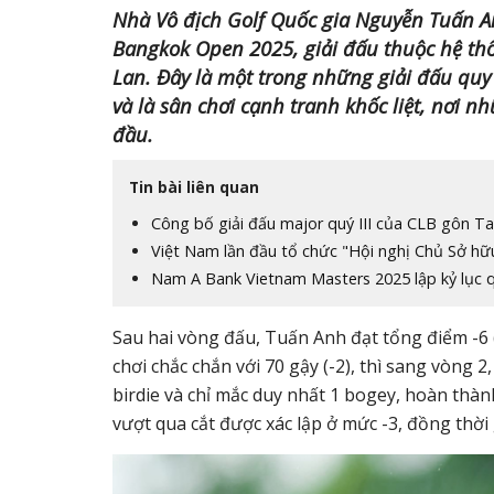
Nhà Vô địch Golf Quốc gia Nguyễn Tuấn An
Bangkok Open 2025, giải đấu thuộc hệ thốn
Lan. Đây là một trong những giải đấu qu
và là sân chơi cạnh tranh khốc liệt, nơi n
đầu.
Tin bài liên quan
Công bố giải đấu major quý III của CLB gôn Ta
Việt Nam lần đầu tổ chức "Hội nghị Chủ Sở hữ
Nam A Bank Vietnam Masters 2025 lập kỷ lục 
Sau hai vòng đấu, Tuấn Anh đạt tổng điểm -6
chơi chắc chắn với 70 gậy (-2), thì sang vòng 
birdie và chỉ mắc duy nhất 1 bogey, hoàn thàn
vượt qua cắt được xác lập ở mức -3, đồng thời